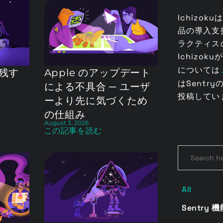
Ichizok
品の導入支
ラクティス
Ichizo
については
残す
Apple のアップデート
はSent
による不具合 ─ ユーザ
投稿してい
ーより先に気づくため
の仕組み
August 3, 2026
この記事を読む
Search
for:
All
Sentry 機能