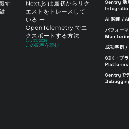
Sentry 活
復す
Next.js は最初からリク
Integrati
鍵
エストをトレースして
AI 関連 / AI
いる ー
OpenTelemetry でエ
パフォーマン
クスポートする方法
Monitorin
July 27, 2026
この記事を読む
成功事例 / C
SDK・プラ
6
Platforms 
Sentryで
Debugging