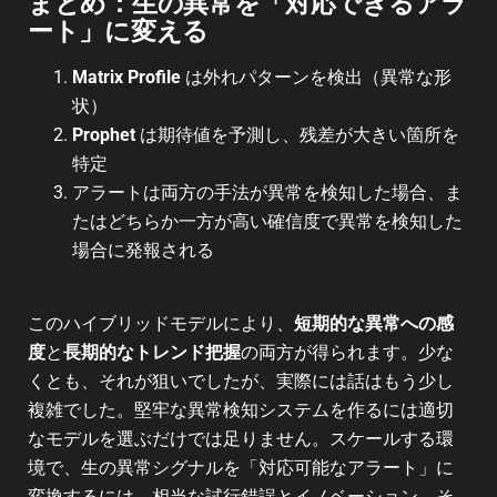
まとめ：生の異常を「対応できるアラ
ート」に変える
Matrix Profile
は外れパターンを検出（異常な形
状）
Prophet
は期待値を予測し、残差が大きい箇所を
特定
アラートは両方の手法が異常を検知した場合、ま
たはどちらか一方が高い確信度で異常を検知した
場合に発報される
このハイブリッドモデルにより、
短期的な異常への感
度
と
長期的なトレンド把握
の両方が得られます。少な
くとも、それが狙いでしたが、実際には話はもう少し
複雑でした。堅牢な異常検知システムを作るには適切
なモデルを選ぶだけでは足りません。スケールする環
境で、生の異常シグナルを「対応可能なアラート」に
変換するには、相当な試行錯誤とイノベーション、そ