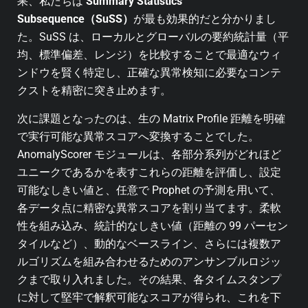
果、私たちは
Summary Statistics
Subsequence（SuSS）
が最も効果的だと分かりまし
た。SuSS は、ローカルとグローバルの要約統計量（平
均、標準偏差、レンジ）を比較することで最適なウィ
ンドウを賢く特定し、正確な異常検知に必要なコンテ
クストを精密に突き止めます。
次に課題となったのは、生の Matrix Profile 距離を明確
で実行可能な異常スコアへ変換することでした。
AnomalyScorer モジュールは、各部分系列がどれほど
ユニークであるかを表すこれらの距離を評価し、設定
可能なしきい値と、任意で Prophet の予測を用いて、
各データ点に精密な異常スコアを割り当てます。柔軟
性を組み込み、統計的なしきい値（距離の 99 パーセン
タイルなど）、動的なベースライン、さらには複数ア
ルゴリズムを組み合わせるためのアンサンブルロジッ
クまで取り入れました。その結果、各タイムスタンプ
に対して堅牢で解釈可能なスコアが得られ、これを下