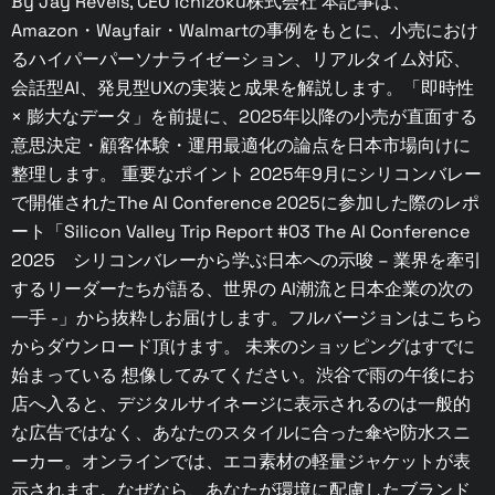
By Jay Revels, CEO Ichizoku株式会社 本記事は、
Amazon・Wayfair・Walmartの事例をもとに、小売におけ
るハイパーパーソナライゼーション、リアルタイム対応、
会話型AI、発見型UXの実装と成果を解説します。「即時性
× 膨大なデータ」を前提に、2025年以降の小売が直面する
意思決定・顧客体験・運用最適化の論点を日本市場向けに
整理します。 重要なポイント 2025年9月にシリコンバレー
で開催されたThe AI Conference 2025に参加した際のレポ
ート「Silicon Valley Trip Report #03 The AI Conference
2025 シリコンバレーから学ぶ日本への示唆 – 業界を牽引
するリーダーたちが語る、世界の AI潮流と日本企業の次の
一手 -」から抜粋しお届けします。フルバージョンはこちら
からダウンロード頂けます。 未来のショッピングはすでに
始まっている 想像してみてください。渋谷で雨の午後にお
店へ入ると、デジタルサイネージに表示されるのは一般的
な広告ではなく、あなたのスタイルに合った傘や防水スニ
ーカー。オンラインでは、エコ素材の軽量ジャケットが表
示されます。なぜなら、あなたが環境に配慮したブランド