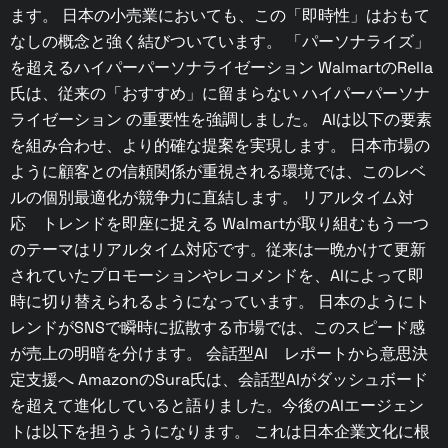
ます。 日本の小売業においても、この「即時性」はおもて
なしの概念と強く結びついています。 「パーソナライズ」
を超えるハイパーパーソナライゼーション ​​WalmartのRella
氏は、従来の「おすすめ」に留まらない ハイパーパーソナ
ライゼーション の重要性を強調しました。 AIは以下の要素
を組み合わせ、より的確な提案を実現します。 日本市場の
ように顧客との信頼関係が重視される環境では、このレベ
ルの個別最適化が競争力に直結します。 リアルタイム対
応 トレンドを即座に捉える Walmartが取り組むもう一つ
のテーマはリアルタイム対応です。従来は一晩かけて更新
されていたプロモーションやレコメンドを、AIによって即
時に切り替えられるようになっています。 日本のようにト
レンドがSNSで瞬時に拡散する市場では、このスピード感
が売上の明暗を分けます。 会話型AI レポートから意思決
定支援へ AmazonのSura氏は、会話型AIがダッシュボード
を超えて進化していると語りました。今後のAIエージェン
トは以下を担うようになります。 これは日本企業文化に根