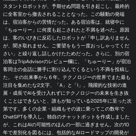
スタントロボットが、予期せぬ問題を引き起こし、最終的
に全客室から撤去されることとなった。この騒動の発端
は、宿泊客からの苦情だった。ある宿泊客は、就寝中に
「ちゅーりー」に何度も起こされたと不満を述べた。原因
は、客のいびきに反応したロボットが「申し訳ありません
が、聞き取れません。ご要望をもう一度おっしゃってくだ
さい」と繰り返し話しかけたためだった。さらに、別の宿
泊客はTripAdvisorのレビュー欄に、「ちゅーりー」が宿泊
客同士の会話に勝手に割り込んでくるという不満を投稿し
た。 その出来事から６年。テクノロジーの世界でまた最も
注目を集めたな2文字、「A」と「I」。飛躍的な技術の進
展・成長でAIを受け入れずにテクノロジーの未来を生き抜
くことはできないと、誰もが知っている2025年に至った次
第です。多くの企業・組織もその波に乗ってこの数年で
ChatGPTを導入し、独自のチャットボットを作成しました
が、これはAIの可能性のほんの一部に過ぎません。次の10
年で差別化を図るには、包括的なAIロードマップの開発が