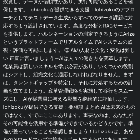
投資し、データが信頼性があり、実行可能であることを確
保します。 Ichizokuが提供できる支援：Ichizokuのアプロ
ーチとしてテストデータ生成からすべてのデータ課題に対
応するよう設計されています。高度な分析とRAGサービス
を提供します。ハルシネーションの測定できるようにArize
というプラットフォームでリアルタイムでAIシステムの監
視・評価を可能にします。 ⑥ AIの人材と文化：変化は難し
い 正直に言いましょう—AIは人々の働き方を変革します。
従業員は新しいスキルを学ぶ必要があり、いくつかの役割
はシフトし、組織文化も適応しなければなりません。まず
は、タレントギャップを特定し、それに対処するための計
画を立てましょう。変革管理戦略を実施して移行をスムー
ズにし、AIが従業員に与える影響を継続的に評価します。
Ichizokuが提供できる支援：要相談 まとめ AIは未来のもの
ではなく、すでにここにあります。重要なのは、あなたが
その可能性を活用する準備ができているかどうかです。準
備が整っていることを確認しましょう！Ichizokuは、あな
たのAIロードマップの旅をサポートするためにあります。