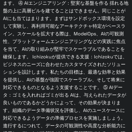
ます。 ④ AIエンジニアリング：堅実な基盤を作る 揺れる地
盤の上に高層ビルを建てることはできません。同じことが
AIにも当てはまります。まずはサンドボックス環境を設定
して実験し、再利用可能なアーキテクチャ特定がベースラ
イン。スケールを拡大する際は、ModelOps、AIの可観測
性、プラットフォームエンジニアリングなどの実践に焦点
を当て、AIの取り組みが堅牢でスケーラブルであることを
確保します。 Ichizokuが提供できる支援：Ichizokuでは、
ビジネスのニーズに合わせたカスタマイズされたソリュー
ションを設計します。私たちの目標は、最適な効率と効果
を提供し、AIの基盤が強固でスケーラブル、そして将来に
対応できるものとなるよう支援することです。 ⑤ AIデー
タ：ゴミを入れればゴミが出る AIは、与えられたデータが
良いものであるかどうかによって、その効果が決まりま
す。組織のデータ準備状況を評価し、AIのユースケースに
対応できるようデータの準備プロセスを実施しましょう。
進行するにつれて、データの可観測性や高度な分析能力に