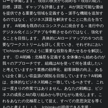
ローを準備します。 現在の状況から始める – 現在の能力、
目標、課題、ギャップを評価します。 AIが測定可能な価値
を提供できる重要な領域を定義する – 派手な機能を追加す
るのではなく、ビジネス課題を解決することに焦点を当て
ます。 AI戦略を既存のエコシステムに統合する – 進行中の
デジタル化イニシアチブを中断させるのではなく、強化す
ることを目指します。 具体的にAIロードマップの６つの主
要なワークストリームを詳しく見ていき、それぞれにおい
てIchizokuがどのように重要な役割を果たせるかを解説し
ます。 ① AI戦略：北極星を定義する 全体像から始めるのが
我々のアプローチです。組織はAIを使って何を達成したい
と考えていますか？業務の効率化、顧客体験の向上、ある
いは全く新しい収益源の開拓を目指していますか？AI戦略
は、全体的なビジネス戦略と一致しているべきです。 これ
は一度きりの作業ではありません。あなたの戦略は、ビジ
ネスの成長とAIの取り組みから学びながら進化します。こ
れをあなたの北極星として捉え、すべての意思決定を導く
ものと考えましょう。 Ichizokuが提供できる支援：