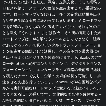
けのものではありません。戦略、企業文化、そして業務プ
ロセスを整え、スケールで価値を生み出すことが重要なの
です。ロードマップがなければ、多くの企業は結果を出せ
ない中途半端な実験に終わってしまいます。 AIロードマッ
プをGPSのようなものだと考えてください。それは次のこ
とを教えてくれます： まずは作成、その後の運用されたAI
ロードマップは、AIを単なるツールとしてではなく、組織
のあらゆるレベルで真のデジタルトランスフォーメーショ
ンを促進する触媒として活用し、その変革力を最大限に引
き出せるようにビジネスを位置付けます。 Ichizokuのアプ
ローチ IchizokuがITコンサルティング、デジタルトランス
フォーメーション、エンタープライズ戦略の最前線で経験
を積んだチームであり、企業の技術的成長を可能にし、加
速させる支援を行っています。IchizokuがAIを困難なパズ
ルから実行可能なロードマップに変える方法はハイレベル
でまとめる以下の通りです： 文化的な整合性を確保する –
AIを効果的に活用するために、人材、プロセス、ワークフ