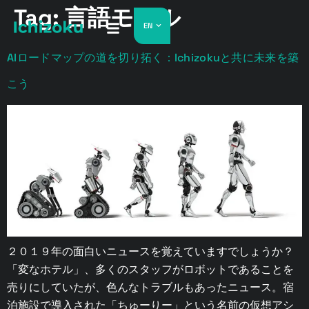
Tag:
言語モデル
EN
AIロードマップの道を切り拓く：Ichizokuと共に未来を築
こう
２０１９年の面白いニュースを覚えていますでしょうか？
「変なホテル」、多くのスタッフがロボットであることを
売りにしていたが、色んなトラブルもあったニュース。宿
泊施設で導入された「ちゅーりー」という名前の仮想アシ