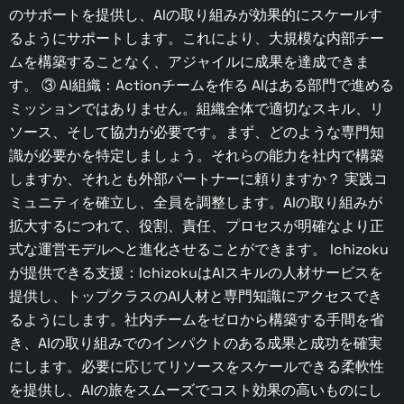
のサポートを提供し、AIの取り組みが効果的にスケールす
るようにサポートします。これにより、大規模な内部チー
ムを構築することなく、アジャイルに成果を達成できま
す。 ③ AI組織：Actionチームを作る AIはある部門で進める
ミッションではありません。組織全体で適切なスキル、リ
ソース、そして協力が必要です。まず、どのような専門知
識が必要かを特定しましょう。それらの能力を社内で構築
しますか、それとも外部パートナーに頼りますか？ 実践コ
ミュニティを確立し、全員を調整します。AIの取り組みが
拡大するにつれて、役割、責任、プロセスが明確なより正
式な運営モデルへと進化させることができます。 Ichizoku
が提供できる支援：IchizokuはAIスキルの人材サービスを
提供し、トップクラスのAI人材と専門知識にアクセスでき
るようにします。社内チームをゼロから構築する手間を省
き、AIの取り組みでのインパクトのある成果と成功を確実
にします。必要に応じてリソースをスケールできる柔軟性
を提供し、AIの旅をスムーズでコスト効果の高いものにし