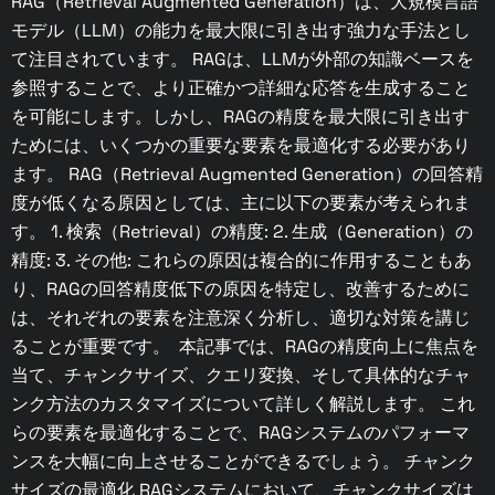
RAG（Retrieval Augmented Generation）は、大規模言語
モデル（LLM）の能力を最大限に引き出す強力な手法とし
て注目されています。 RAGは、LLMが外部の知識ベースを
参照することで、より正確かつ詳細な応答を生成すること
を可能にします。しかし、RAGの精度を最大限に引き出す
ためには、いくつかの重要な要素を最適化する必要があり
ます。 RAG（Retrieval Augmented Generation）の回答精
度が低くなる原因としては、主に以下の要素が考えられま
す。 1. 検索（Retrieval）の精度: 2. 生成（Generation）の
精度: 3. その他: これらの原因は複合的に作用することもあ
り、RAGの回答精度低下の原因を特定し、改善するために
は、それぞれの要素を注意深く分析し、適切な対策を講じ
ることが重要です。 本記事では、RAGの精度向上に焦点を
当て、チャンクサイズ、クエリ変換、そして具体的なチャ
ンク方法のカスタマイズについて詳しく解説します。 これ
らの要素を最適化することで、RAGシステムのパフォーマ
ンスを大幅に向上させることができるでしょう。 チャンク
サイズの最適化 RAGシステムにおいて、チャンクサイズは