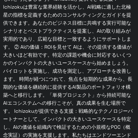
Ichizokuは豊富な業界経験を活かし、AI戦略に適した北極
星の指標を定義するためのコンサルティングとガイドを提
供できます。あなたのビジネス目標に共鳴する実行可能な
シナリオとベストプラクティスを提案し、AIの取り組みが
実用的であり、広範な目標と一致するようにサポートしま
す。 ② AIの価値：ROIを見せて AIは、その提供する価値が
大きいほど有効です。特定の課題や機会に対応するいくつ
かのインパクトの大きいユースケースから始めましょう。
パイロットを実施し、成功を測定し、アプローチを改善し
ます。 時間が経つにつれて、焦点を短期的な成果から、長
期的な価値を継続的に提供するAI製品のポートフォリオ構
築へと移行します。「単発プロジェクト」から持続可能な
AIエコシステムへの移行こそが、真の成果を生む場所で
す。 Ichizokuが提供できる支援：戦略的なテクノロジーパ
ートナーとして、インパクトの大きいユースケースを特定
し、AIの価値を組織内で検証するための小規模なPOC（概
念実証）の実施を支援します。私たちはエンドツーエンド