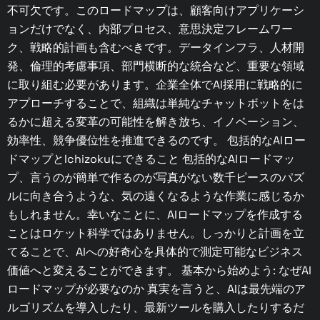
不可欠です。このロードマップは、顧客向けアプリケーシ
ョンだけでなく、内部プロセス、意思決定フレームワー
ク、戦略的計画も含むべきです。データインフラ、人材開
発、倫理的考慮事項、部門横断的な統合など、重要な領域
に取り組む必要があります。企業全体でAI採用に戦略的に
アプローチすることで、組織は単純なチャットボットをは
るかに超える変革の可能性を解き放ち、イノベーション、
効率性、競争優位性を推進できるのです。 包括的なAIロー
ドマップとIchizokuにできること 包括的なAIロードマッ
プ、言うのが簡単で作るのが写真がない数千ピースのパズ
ルに向き合うような、気の遠くなるような作業に感じるか
もしれません。幸いなことに、AIロードマップを作成する
ことはロケット科学ではありません。しっかりと計画を立
てることで、AIへの好奇心を具体的で測定可能なビジネス
価値へと変えることができます。 基本から始めよう: なぜAI
ロードマップが必要なのか 真実を言うと、AIは最先端のア
ルゴリズムを導入したり、最新ツールを購入したりするだ