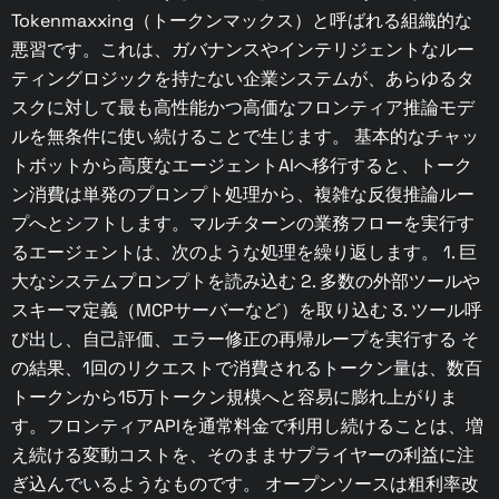
Tokenmaxxing（トークンマックス）と呼ばれる組織的な
悪習です。これは、ガバナンスやインテリジェントなルー
ティングロジックを持たない企業システムが、あらゆるタ
スクに対して最も高性能かつ高価なフロンティア推論モデ
ルを無条件に使い続けることで生じます。 基本的なチャッ
トボットから高度なエージェントAIへ移行すると、トーク
ン消費は単発のプロンプト処理から、複雑な反復推論ルー
プへとシフトします。マルチターンの業務フローを実行す
るエージェントは、次のような処理を繰り返します。 1. 巨
大なシステムプロンプトを読み込む 2. 多数の外部ツールや
スキーマ定義（MCPサーバーなど）を取り込む 3. ツール呼
び出し、自己評価、エラー修正の再帰ループを実行する そ
の結果、1回のリクエストで消費されるトークン量は、数百
トークンから15万トークン規模へと容易に膨れ上がりま
す。フロンティアAPIを通常料金で利用し続けることは、増
え続ける変動コストを、そのままサプライヤーの利益に注
ぎ込んでいるようなものです。 オープンソースは粗利率改