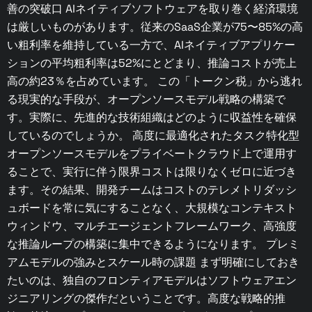
善の突破口 AIネイティブソフトウェアを取り巻く経済環境
は厳しいものがあります。従来のSaaS企業が75〜85%の高
い粗利率を維持している一方で、AIネイティブアプリケー
ションの平均粗利率は52%にとどまり、推論コストが売上
高の約23％を占めています。 この「トークン税」から逃れ
る現実的な手段が、オープンソースモデル戦略の構築で
す。実際に、先進的な技術組織はどのように収益性を確保
しているのでしょうか。 高度に最適化されたタスク特化型
オープンソースモデルをプライベートクラウド上で運用す
ることで、実行に伴う限界コストは限りなくゼロに近づき
ます。その結果、開発チームはコストのテレメトリダッシ
ュボードを常に気にすることなく、大規模なコンテキスト
ウィンドウ、マルチエージェントフレームワーク、高強度
な推論ループの構築に集中できるようになります。 プレミ
アムモデルの強みとスケール時の課題 まず明確にしておき
たいのは、独自のフロンティアモデルはソフトウェアエン
ジニアリングの傑作だということです。高度な戦略的推