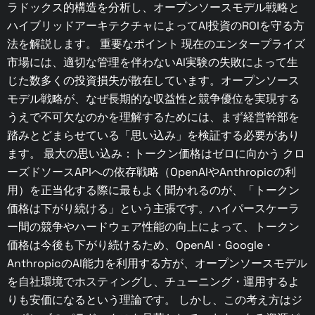
ラドックス的構造を分析し、オープンソースモデル戦略と
ハイブリッドアーキテクチャによってAI投資のROIを守る方
法を解説します。 重要なポイント 現在のエンタープライズ
市場には、適切な管理を伴わないAI実験の失敗によって生
じた数多くの投資損失が散在しています。オープンソース
モデル戦略が、なぜ長期的な収益性と競争優位を実現する
うえで不可欠なのかを理解するためには、まず経営幹部を
踏みとどまらせている「思い込み」を検証する必要があり
ます。 最大の思い込み：トークン価格はゼロに向かう クロ
ーズドソースAPIへの依存戦略（OpenAIやAnthropicの利
用）を正当化する際に最もよく聞かれるのが、「トークン
価格は下がり続ける」という主張です。ハイパースケーラ
ー間の競争やハードウェア性能の向上によって、トークン
価格は今後も下がり続けるため、OpenAI・Google・
AnthropicのAI能力を利用する方が、オープンソースモデル
を自社環境でホスティングし、チューニング・運用するよ
りも安価になるという理論です。 しかし、この考え方はジ