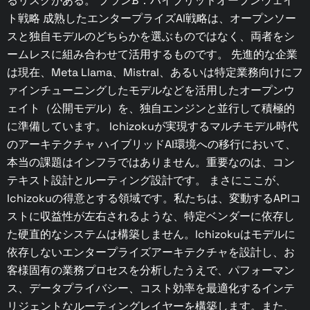
るリスクがある。 プランB：ハイブリッドオープンウェイ
ト戦略 成熟したエンタープライズAI戦略は、オープンソー
スと独自モデルのどちらかを選ぶものではなく、両者をシ
ームレスに組み合わせて活用するものです。 先進的な企業
は現在、Meta Llama、Mistral、あるいは特定業務向けにフ
ァインチューニングしたモデルなどを活用したオープンウ
ェイト（公開モデル）を、独自エンジンと並行して積極的
に準備しています。 Ichizokuが実現するマルチモデル時代
のアーキテクチャ ハイブリッドAI環境への移行において、
本当の課題はインフラではありません。重要なのは、コン
テキスト設計とルーティング設計です。 まさにここが、
Ichizokuの得意とする領域です。私たちは、変動するAPIコ
ストに収益性が左右されるような、特定ベンダーに依存し
た硬直的なシステムは構築しません。Ichizokuはモデルに
依存しないエンタープライズアーキテクチャを設計し、お
客様固有の業務プロセスを分析したうえで、パフォーマン
ス、データプライバシー、コスト効率を最適化するインテ
リジェントなルーティングレイヤーを構築します。また、