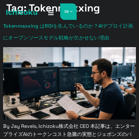
Tag:
Tokenmaxxing
EN
Tokenmaxxing はROIを生んでいるのか？AIデプロイ計画
にオープンソースモデル戦略が欠かせない理由
By Jay Revels, Ichizoku株式会社 CEO 本記事は、エンター
プライズAIのトークンコスト急騰の実態とジェボンズのパ