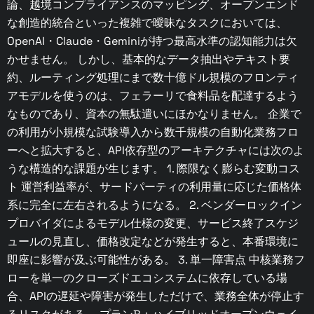
論、越境コンプライアンスのマッピング、オープンエンド
な創造的統合といった複雑で曖昧なタスクにおいては、
OpenAI・Claude・Geminiが持つ最高水準の認知能力は欠
かせません。 しかし、基本的なデータ抽出やテキスト要
約、ルーティング処理にまで数十億ドル規模のフロンティ
アモデルを使うのは、フェラーリで食料品を配達するよう
なものであり、資本の無駄遣いにほかなりません。 企業で
の利用が小規模な試験導入から数千規模の自動化業務フロ
ーへと拡大すると、API依存型のアーキテクチャには次のよ
うな構造的な課題が生じます。 1. 際限なく膨らむ変動コス
ト 運営利益率が、サードパーティの利用量に応じた価格体
系に完全に左右されるようになる。 2. ベンダーロックイン
プロバイダによるモデル仕様の変更、サービス終了スケジ
ュールの見直し、価格改定などが発生すると、本番環境に
即座に影響が及ぶ可能性がある。 3. 単一障害点 中核業務フ
ローを単一のクローズドエコシステムに依存している場
合、APIの遅延や障害が発生しただけで、業務全体が停止す