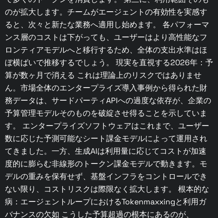
のが拡大します。チームがエージェントの有効性を実感す
ると、次々と新たな業務へ適用し始めます。 各パフォーマ
ンス層のコストは下がっても、ユーザーはより高性能なフ
ロンティアモデルへと移行するため、全体の支出水準はほ
ぼ横ばいで推移するでしょう。 現実を直視する2026年：予
算が数ヶ月で消える これは理論上のリスクではありませ
ん。市場全体のエンタープライズ導入事例から得られた財
務データは、サードパーティAPIへの過度な依存が、企業の
予算管理モデルそのものを破綻させ得ることを示していま
す。 エンタープライズソフトウェアはこれまで、ユーザー
数に応じた予測可能なシート課金モデルによって運用され
てきました。一方、生成AIは利用量に応じてコストが加速
度的に膨らむ非線形のトークン課金モデルで動きます。モ
デルの重みを保有せず、基盤インフラをコントロールでき
ない限り、コストリスクは際限なく拡大します。 根本的な
病：エージェントループにおけるTokenmaxxingと利用ガ
バナンスの欠如 こうした予算超過の根本にあるのが、