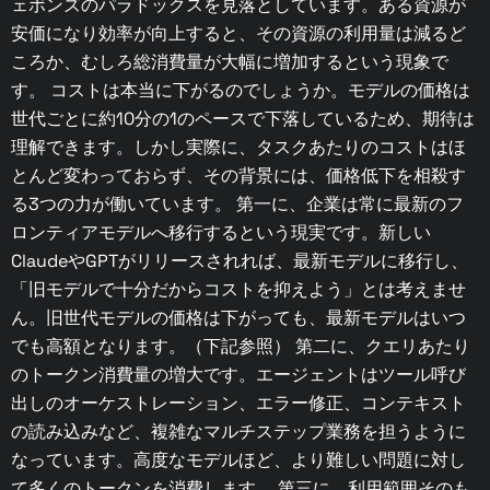
ェボンズのパラドックスを見落としています。ある資源が
安価になり効率が向上すると、その資源の利用量は減るど
ころか、むしろ総消費量が大幅に増加するという現象で
す。 コストは本当に下がるのでしょうか。モデルの価格は
世代ごとに約10分の1のペースで下落しているため、期待は
理解できます。しかし実際に、タスクあたりのコストはほ
とんど変わっておらず、その背景には、価格低下を相殺す
る3つの力が働いています。 第一に、企業は常に最新のフ
ロンティアモデルへ移行するという現実です。新しい
ClaudeやGPTがリリースされれば、最新モデルに移行し、
「旧モデルで十分だからコストを抑えよう」とは考えませ
ん。旧世代モデルの価格は下がっても、最新モデルはいつ
でも高額となります。（下記参照） 第二に、クエリあたり
のトークン消費量の増大です。エージェントはツール呼び
出しのオーケストレーション、エラー修正、コンテキスト
の読み込みなど、複雑なマルチステップ業務を担うように
なっています。高度なモデルほど、より難しい問題に対し
て多くのトークンを消費します。 第三に、利用範囲そのも