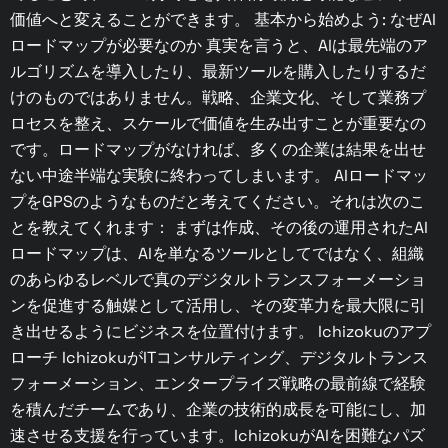
価値へと変えることができます。 基本から始めよう: なぜAI
ロードマップが必要なのか 真実を言うと、AIは最先端のア
ルゴリズムを導入したり、最新ツールを購入したりするだ
けのものではありません。戦略、企業文化、そして業務プ
ロセスを整え、スケールで価値を生み出すことが重要なの
です。ロードマップがなければ、多くの企業は結果を出せ
ない中途半端な実験に終わってしまいます。 AIロードマッ
プをGPSのようなものだと考えてください。それは次のこ
とを教えてくれます： まずは作成、その後の運用されたAI
ロードマップは、AIを単なるツールとしてではなく、組織
のあらゆるレベルで真のデジタルトランスフォーメーショ
ンを促進する触媒として活用し、その変革力を最大限に引
き出せるようにビジネスを位置付けます。 Ichizokuのアプ
ローチ IchizokuがITコンサルティング、デジタルトランス
フォーメーション、エンタープライズ戦略の最前線で経験
を積んだチームであり、企業の技術的成長を可能にし、加
速させる支援を行っています。IchizokuがAIを困難なパズ