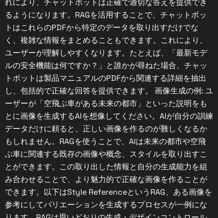
れにより、チャットボットは正確で適切な答えを提供でき
るようになります。RAGを活用することで、チャットボッ
トはこれらのPDFから特定のデータを取り出すだけでな
く、複雑な情報をまとめることもできます。これにより、
ユーザーが理解しやすくなります。たとえば、「最新モデ
ルの安全機能は何ですか？」と誰かが尋ねた場合、チャッ
トボットは製品マニュアルのPDFから関連する詳細を抽出
し、包括的で正確な回答を提供できます。 画像生成の例: ユ
ーザーが「空飛ぶ車がある未来の都市」といった説明をも
とに画像を生成するAIを想像してください。AIが自分の訓練
データだけに頼ると、正しい画像を作るのが難しくなるか
もしれません。RAGを使うことで、AIは未来の都市や空飛
ぶ車に関連する既存の画像や概念、スタイルを取り出すこ
とができます。この取り出した情報と自分の生成能力を組
み合わせることで、より魅力的で正確な画像を作ることが
できます。以下はStyle ReferenceというRAG、ある画像を
参考にしてバリエーションを生成するプロセスが一例にな
ります。RAGは思いどおりの生成・デザインコントロール