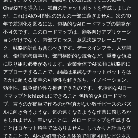
ChatGPTを導入し、独自のチャットボットを作成しました
が、これはAIの可能性のほんの一部に過ぎません。次の10
年で差別化を図るには、包括的なAIロードマップの開発が
不可欠です。このロードマップは、顧客向けアプリケーシ
ョンだけでなく、内部プロセス、意思決定フレームワー
ク、戦略的計画も含むべきです。データインフラ、人材開
発、倫理的考慮事項、部門横断的な統合など、重要な領域
に取り組む必要があります。企業全体でAI採用に戦略的に
アプローチすることで、組織は単純なチャットボットをは
るかに超える変革の可能性を解き放ち、イノベーション、
効率性、競争優位性を推進できるのです。 包括的なAIロー
ドマップとIchizokuにできること 包括的なAIロードマッ
プ、言うのが簡単で作るのが写真がない数千ピースのパズ
ルに向き合うような、気の遠くなるような作業に感じるか
もしれません。幸いなことに、AIロードマップを作成する
ことはロケット科学ではありません。しっかりと計画を立
てることで、AIへの好奇心を具体的で測定可能なビジネス