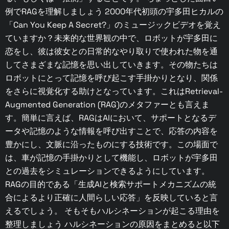
例でRAGを理解しましょう 2000年代初頭の宇多田ヒカルの
「Can You Keep A Secret?」のミュージックビデオを覚え
ていますか？未来的な世界観の中で、ロボットが宇多田に
恋をし、彼は彼女との日常的なやり取りで使われた物を通
してさまざまな記憶を思い出していきます。その物たちは
ロボットにとって記憶を呼び起こす手掛かりとなり、関係
をさらに視覚化する助けとなっています。これはRetrieval-
Augmented Generation (RAG)のメタファーとも言えま
す。簡単に言えば、RAGはAIにおいて、サポートとなるデ
ータや記憶のような情報を呼び出すことで、応答の内容を
豊かにし、文脈に沿ったものにする技術です。この場面で
は、車が記憶の手掛かりとして機能し、ロボットが宇多田
との過去をシミュレーションできるようにしています。
RAGの目的である「生成AIと検索サポートメカニズムの統
合によるより正確に人間らしい応答」を反映していると言
えるでしょう。 そもそもハルシネーションが起こる理由を
整理しましょう ハルシネーションの原因をまとめると以下