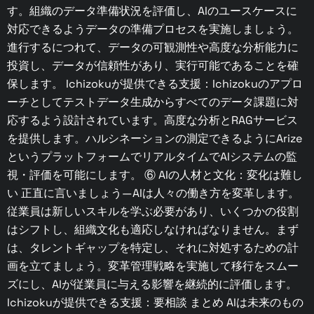
す。組織のデータ準備状況を評価し、AIのユースケースに
対応できるようデータの準備プロセスを実施しましょう。
進行するにつれて、データの可観測性や高度な分析能力に
投資し、データが信頼性があり、実行可能であることを確
保します。 Ichizokuが提供できる支援：Ichizokuのアプロ
ーチとしてテストデータ生成からすべてのデータ課題に対
応するよう設計されています。高度な分析とRAGサービス
を提供します。ハルシネーションの測定できるようにArize
というプラットフォームでリアルタイムでAIシステムの監
視・評価を可能にします。 ⑥ AIの人材と文化：変化は難し
い 正直に言いましょう—AIは人々の働き方を変革します。
従業員は新しいスキルを学ぶ必要があり、いくつかの役割
はシフトし、組織文化も適応しなければなりません。まず
は、タレントギャップを特定し、それに対処するための計
画を立てましょう。変革管理戦略を実施して移行をスムー
ズにし、AIが従業員に与える影響を継続的に評価します。
Ichizokuが提供できる支援：要相談 まとめ AIは未来のもの