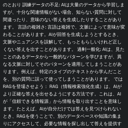
のとおり 訓練データの不足: AIは大量のデータから学習しま
すが、十分な関連情報がない場合、知らない質問に対して
間違ったり、意味のない答えを生成したりすることがあり
ます。 言語の複雑さ: 言語は複雑で、文脈によって意味が変
わることがあります。AIが回答を生成しようとするとき、
文脈やニュアンスを誤解して、もっともらしいけれど正し
くない答えを出すことがあります。 過剰一般化: AIは、見た
ことのあるデータから一般的なパターンを学びますが、異
なる文脈に対してそのパターンを適用してしまうことがあ
ります。例えば、特定のタイプのテキストから学んだこと
を、別の質問に誤って使ってしまうことがあります。 では
RAGを登場させよう： RAG（情報検索強化生成）は、AIが
より正確な答えを出せるようにする方法です。これは、AI
が「信頼できる情報源」から情報を取り出すことを意味し
ます。たとえば、AIが自分だけでは答えを見つけられない
とき、RAGを使うことで、別のデータベースや知識の集ま
りにアクセスして、必要な情報を探し出して答えを提供す