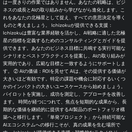
は一度きりの作業ではありません。あなたの戦略は、ビジ
ネスの成長とAIの取り組みから学びながら進化します。こ
れをあなたの北極星として捉え、すべての意思決定を導く
ものと考えましょう。 Ichizokuが提供できる支援：
Ichizokuは豊富な業界経験を活かし、AI戦略に適した北極
星の指標を定義するためのコンサルティングとガイドを提
供できます。あなたのビジネス目標に共鳴する実行可能な
シナリオとベストプラクティスを提案し、AIの取り組みが
実用的であり、広範な目標と一致するようにサポートしま
す。 ② AIの価値：ROIを見せて AIは、その提供する価値が
大きいほど有効です。特定の課題や機会に対応するいくつ
かのインパクトの大きいユースケースから始めましょう。
パイロットを実施し、成功を測定し、アプローチを改善し
ます。 時間が経つにつれて、焦点を短期的な成果から、長
期的な価値を継続的に提供するAI製品のポートフォリオ構
築へと移行します。「単発プロジェクト」から持続可能な
AIエコシステムへの移行こそが、真の成果を生む場所で