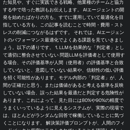
た知見や、すぐに実践できる戦略、他業種のチームと協力
する中で培った教訓もお伝えします。 AIエージェントの開
発を始めたばかりの方も、すでに運用していて最適化を目
指している方も、この記事を読むことで時間・費用・スト
レスの削減につながるはずです。 それでは、AIエージェン
トのパフォーマンス最適化でよくある課題を見ていきまし
ょう。以下の通りです。 1. LLMを効果的な「判定者」とし
て適切に整合させていない 問題LLMを評価者として使用す
る場合、その評価基準が人間（使用者）の評価基準と合致
していないと、意図していない結果や、信頼性の低い評価
を招く可能性があります。モデル内部の「判定者」が、人
間が正確だと思う、または価値があると考える基準を反映
していない場合、誤った結果を最適だと判定する危険性が
あります。これによって、見た目には80%や90%の精度で
うまくいっているように見えるシステムが、実際の現場で
は、ほとんどがランダムな回答で稼働していることに気づ
くことになります。 解決策評価プロンプトが、人間のフィ