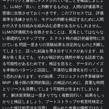
ードバックと厳密にテストされていることを確認しましょ
う。LLMが「良い」と判断するものは、人間の評価基準と
密接に合致させておくべきです。このプロセスでは、評価
基準を洗練させたり、モデルの判断を検証するために人間
が介入する仕組みを組み込む必要があるかもしれません。
LLMの評価能力を合致させることは、見落としてはならな
い基礎的なステップです。 2. テスト時の統計的厳密性に欠
けている 問題一度きりの実験結果を決定的なものと判断し
てしまうと、誤った結論を導き出すリスクがあります。結
果が良く見えても、それが統計的な偶然や単なる誤差であ
る可能性があるためです。検証を怠ると、データのノイズ
を本物のパターンと誤認し、不適切な最適化を行ってしま
う恐れがあります。その結果、プロジェクトの予算確保や
MVP（最小限の実用的製品）の検証のために、貴重な時間
とリソースを浪費してしまう可能性が生まれてしまいま
す。 解決策実験は一度きりでなく複数回行い、結果をしっ
かりと検証しましょう。ブートストラップや有意性検定と
いった統計的手法を活用し、得られた改善が偶然ではなく