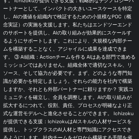
す。 Ichizokuが提供できる支援：戦略的なテクノロジーパ
ートナーとして、インパクトの大きいユースケースを特定
し、AIの価値を組織内で検証するための小規模なPOC（概
念実証）の実施を支援します。私たちはエンドツーエンド
のサポートを提供し、AIの取り組みが効果的にスケールす
るようにサポートします。これにより、大規模な内部チー
ムを構築することなく、アジャイルに成果を達成できま
す。 ③ AI組織：Actionチームを作る AIはある部門で進める
ミッションではありません。組織全体で適切なスキル、リ
ソース、そして協力が必要です。まず、どのような専門知
識が必要かを特定しましょう。それらの能力を社内で構築
しますか、それとも外部パートナーに頼りますか？ 実践コ
ミュニティを確立し、全員を調整します。AIの取り組みが
拡大するにつれて、役割、責任、プロセスが明確なより正
式な運営モデルへと進化させることができます。 Ichizoku
が提供できる支援：IchizokuはAIスキルの人材サービスを
提供し、トップクラスのAI人材と専門知識にアクセスでき
るようにします。社内チームをゼロから構築する手間を省