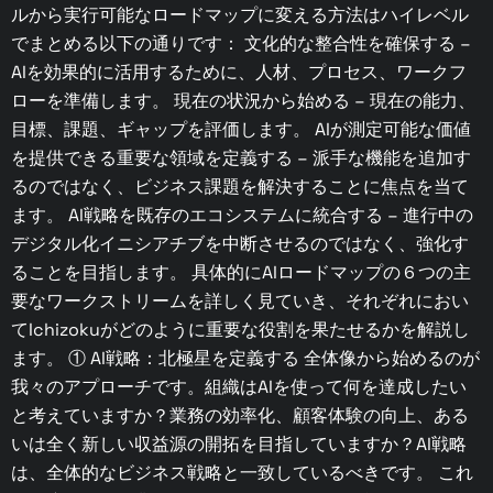
ルから実行可能なロードマップに変える方法はハイレベル
でまとめる以下の通りです： 文化的な整合性を確保する –
AIを効果的に活用するために、人材、プロセス、ワークフ
ローを準備します。 現在の状況から始める – 現在の能力、
目標、課題、ギャップを評価します。 AIが測定可能な価値
を提供できる重要な領域を定義する – 派手な機能を追加す
るのではなく、ビジネス課題を解決することに焦点を当て
ます。 AI戦略を既存のエコシステムに統合する – 進行中の
デジタル化イニシアチブを中断させるのではなく、強化す
ることを目指します。 具体的にAIロードマップの６つの主
要なワークストリームを詳しく見ていき、それぞれにおい
てIchizokuがどのように重要な役割を果たせるかを解説し
ます。 ① AI戦略：北極星を定義する 全体像から始めるのが
我々のアプローチです。組織はAIを使って何を達成したい
と考えていますか？業務の効率化、顧客体験の向上、ある
いは全く新しい収益源の開拓を目指していますか？AI戦略
は、全体的なビジネス戦略と一致しているべきです。 これ