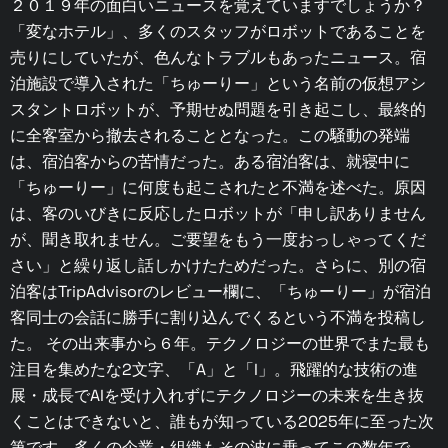
２０１９年の面白いニュースを覚えていますでしょうか？
「変なホテル」、多くのスタッフがロボットであることを
売りにしていたが、色んなトラブルもあったニュース。宿
泊施設で導入された「ちゅーりー」という名前の仮想アシ
スタントロボットが、予期せぬ問題を引き起こし、最終的
に全客室から撤去されることとなった。この騒動の発端
は、宿泊客からの苦情だった。ある宿泊客は、就寝中に
「ちゅーりー」に何度も起こされたと不満を述べた。原因
は、客のいびきに反応したロボットが「申し訳ありません
が、聞き取れません。ご要望をもう一度おっしゃってくだ
さい」と繰り返し話しかけたためだった。さらに、別の宿
泊客はTripAdvisorのレビュー欄に、「ちゅーりー」が宿泊
客同士の会話に勝手に割り込んでくるという不満を投稿し
た。 その出来事から６年。テクノロジーの世界でまた最も
注目を集めたな2文字、「A」と「I」。飛躍的な技術の進
展・成長でAIを受け入れずにテクノロジーの未来を生き抜
くことはできないと、誰もが知っている2025年に至った次
第です。多くの企業・組織もその波に乗ってこの数年で