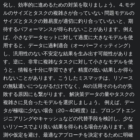
化し、効率的に進めるための対策を取りましょう。 4. モデ
ルのサイズとタスクの複雑さが合っていない 問題モデルの
サイズとタスクの難易度が適切に釣り合っていないと、期
待するパフォーマンスが得られないことがあります。例え
ば、小さなデータセットに対して過度に大きなモデルを使
用すると、データに過剰適合（オーバーフィッティング）
し、汎用性のない不安定な結果を生み出す可能性がありま
す。逆に、非常に複雑なタスクに対して小さなモデルを使
うと、情報を十分に学習できず、精度の低い結果しか得ら
れないことがあります。こうしたミスマッチは、リソース
の無駄遣いにつながるだけでなく、AIの活用そのものが失
敗する原因にも繋がります。 解決策データの量やタスクの
複雑さに見合ったモデルを選択しましょう。 例えば、デー
タが極端に少ない場合（20～40程度）は、プロンプトエン
ジニアリングやキャッシュなどの代替手段を検討し、少な
いリソースでより良い結果を得られる場合があります。推
測や仮定を避け、最適なアプローチを決定するために明確