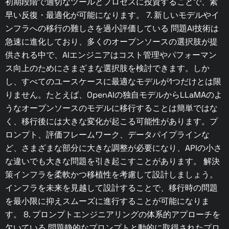
初期段階で適切なツールとプロセスに投資することで、素
早い反復・最適化が可能になります。 7. 新しいモデルやイ
ンフラへの移行の難しさを過小評価している 問題AI技術は
急速に進化しており、多くのオープンソースの選択肢が提
供される中で、AIエンジニアはコスト管理やパフォーマン
ス向上のためにさまざまな選択肢を検討できます。しか
し、すべてのユースケースに最適なモデルが1つだけとは限
りません。たとえば、OpenAIの独自モデルからLLaMAのよ
うなオープンソースのモデルに移行することは簡単ではな
く、移行後には大きな変化が起こる可能性があります。プ
ロンプト、評価フレームワーク、データパイプラインな
ど、さまざまな部分に大きな調整が必要になり、APIの小さ
な違いでも大きな問題を引き起こすことがあります。 解決
策インフラを柔軟かつ移植性を考慮して設計しましょう。
インフラを未来を見越して設計することで、移行時の問題
を最小限に抑えスムーズに進行することが可能になりま
す。 8. プロンプトエンジニアリングの体系的アプローチを
欠いている 問題静的なプロンプトと動的に取得されたプロ