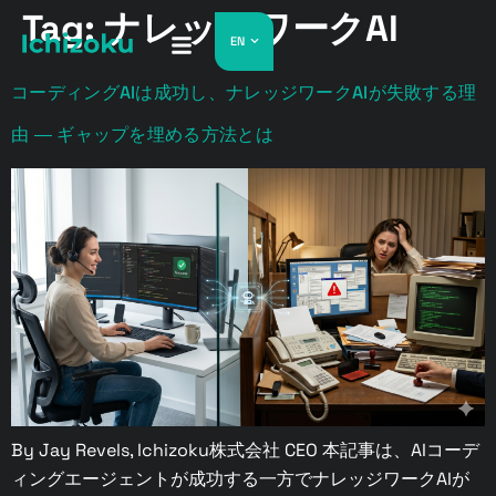
Tag:
ナレッジワークAI
EN
コーディングAIは成功し、ナレッジワークAIが失敗する理
由 ― ギャップを埋める方法とは
By Jay Revels, Ichizoku株式会社 CEO 本記事は、AIコーデ
ィングエージェントが成功する一方でナレッジワークAIが