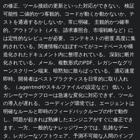
の修正、ツール接続の更新といった対応ができない。 検証
可能性 二値的かつ客観的。コードが動くか動かないか、テ
ストを通過するかしないか、常に明確。 主観的かつ確率
的。アウトプット（メモ、請求書照合、市場戦略など）に
は定性的なレビューが必要。 コンテキストの密度 高度に集
約されている。関連情報のほぼすべてがコードベースや構
造化されたドキュメント内に整理されている。 深刻に断片
化されている。メール、複数形式のPDF、レガシーなグリ
ーンスクリーン端末、暗黙知に散らばっている。 適応速度
即時。開発者はベストプラクティスを日常的に取り入れ
る。（.agentmdやスキルファイルの設定など） 低い。レ
ガシーなワークフローは急速な変化に対応できず、ツール
の導入が遅れる。 コーディング環境では、エージェントは
明確なルールと即時のフィードバックループの中で動作
し、問題が起きれば熟練したエンジニアがすぐに修正でき
ます。一方、一般的なナレッジワークでは、乱雑なデー
タ、レガシーなソフトウェア、予測不可能な人間のインプ