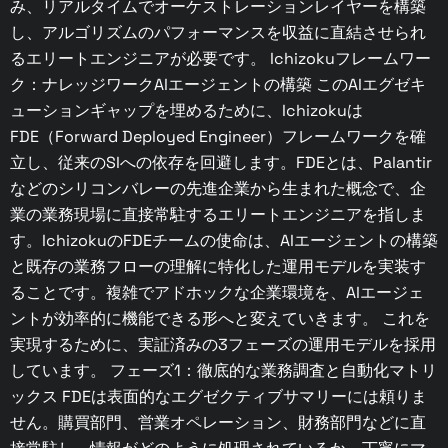
み、リアルタイムでオーケストレーションレイヤーを構築
し、アルゴリズムのパフォーマンスを収益に直結させられ
るエリートエンジニアが必要です。 Ichizokuフレームワー
ク：ナレッジワークAIエージェントの構築 このAIエグゼキ
ューションギャップを埋めるために、Ichizokuは
FDE（Forward Deployed Engineer）フレームワークを確
立し、従来のSIへの依存を回避します。FDEとは、Palantir
などのシリコンバレーの先進企業から生まれた概念で、企
業の業務現場に直接常駐するエリートエンジニアを指しま
す。IchizokuのFDEチームの使命は、AIエージェントの構築
と既存の業務フローの理解に特化した運用モデルを実装す
ることです。複雑でアドホックな企業環境を、AIエージェ
ントが効率的に機能できる形へと変えていきます。 これを
実現するために、実証済みの3フェーズの運用モデルを採用
しています。 フェーズ1：徹底的な業務調査と自動化マトリ
ックス FDEは表面的なエグゼクティブサマリーには頼りま
せん。購買部門、営業オペレーション、財務部門などに直