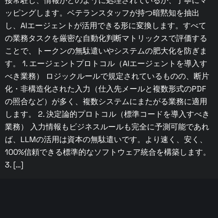
接常駐し、情報がどのように処理されているか、丁寧にマ
ッピングします。ベテランスタッフが持つ暗黙知を抽出
し、AIエージェントが活用できる形に変換します。すべて
の業務タスクを厳密な自動化判断マトリックスで評価する
ことで、トークンの無駄遣いやシステムの肥大化を防ぎま
す。 1. エージェントプロトコル（AIエージェントを導入す
べき業務） ロジックルールで規定されているものの、断片
化・非構造化された入力（仕入先メールと複数形式のPDF
の照合など）が多く、複数システムにまたがる業務に適用
します。 2. 決定論的プロトコル（標準コードを導入すべき
業務） 入力情報もビジネスルールも完全に予測可能であれ
ば、LLMの活用は資本の無駄遣いです。より速く、安く、
100%信頼できる標準的なソフトウェア統合を構築します。
3. […]