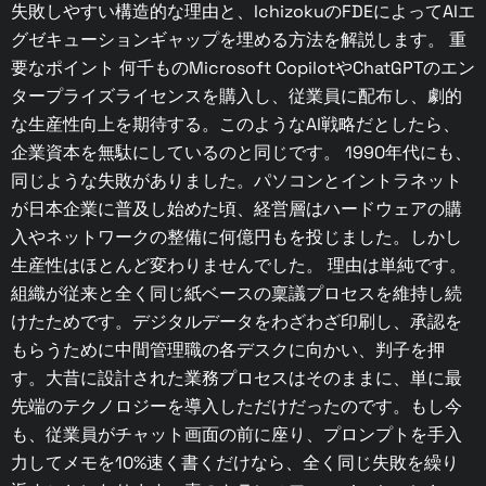
失敗しやすい構造的な理由と、IchizokuのFDEによってAIエ
グゼキューションギャップを埋める方法を解説します。 重
要なポイント 何千ものMicrosoft CopilotやChatGPTのエン
タープライズライセンスを購入し、従業員に配布し、劇的
な生産性向上を期待する。このようなAI戦略だとしたら、
企業資本を無駄にしているのと同じです。 1990年代にも、
同じような失敗がありました。パソコンとイントラネット
が日本企業に普及し始めた頃、経営層はハードウェアの購
入やネットワークの整備に何億円もを投じました。しかし
生産性はほとんど変わりませんでした。 理由は単純です。
組織が従来と全く同じ紙ベースの稟議プロセスを維持し続
けたためです。デジタルデータをわざわざ印刷し、承認を
もらうために中間管理職の各デスクに向かい、判子を押
す。大昔に設計された業務プロセスはそのままに、単に最
先端のテクノロジーを導入しただけだったのです。もし今
も、従業員がチャット画面の前に座り、プロンプトを手入
力してメモを10%速く書くだけなら、全く同じ失敗を繰り