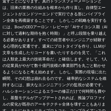
返すことになります。真のトランスフォーメーションと
は、旧来の業務の仕組みを根本から作り直し、自律型エー
ジェントがエンドツーエンドで実行できる形にパイプライ
ン全体を再構築することです。 しかしこの戦略を実行する
には、BoxのCEOアーロン・レビーが「AIサイコシス期（AI
に対して過剰な期待を抱く時期） 」と呼ぶ段階を乗り越え
る必要があります。すべての経営者やエンジニアが経験す
る心理的な変遷です。週末にプロトタイプを作り、LLMが
文章を生成したりコードを書いたりするのを見て、「これ
は人類史上最大の技術革命だ」と確信します。そして、1人
の従業員がやがて数十億円規模の事業部門を丸ごと動かせ
るようになると考え始めます。 しかし、実際の現場に出た
瞬間、その幻想は崩れ去るのです。 確率的なシステムを維
持するには、膨大なエンジニアリングの監視が必要です。
ハルシネーションによるエラーの修正だけで何時間も費や
し、基盤モデルがアップデートされれば、推論プロファイ
ルの変化が既存のアーキテクチャ全体を壊すこともありま
す。さらにセキュリティプロトコル、コンプライアンスの