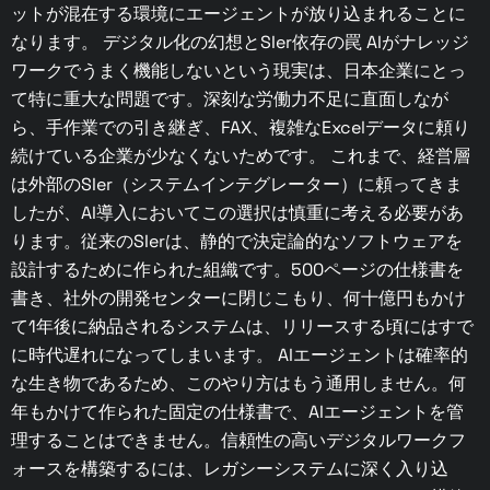
ットが混在する環境にエージェントが放り込まれることに
なります。 デジタル化の幻想とSIer依存の罠 AIがナレッジ
ワークでうまく機能しないという現実は、日本企業にとっ
て特に重大な問題です。深刻な労働力不足に直面しなが
ら、手作業での引き継ぎ、FAX、複雑なExcelデータに頼り
続けている企業が少なくないためです。 これまで、経営層
は外部のSIer（システムインテグレーター）に頼ってきま
したが、AI導入においてこの選択は慎重に考える必要があ
ります。従来のSIerは、静的で決定論的なソフトウェアを
設計するために作られた組織です。500ページの仕様書を
書き、社外の開発センターに閉じこもり、何十億円もかけ
て1年後に納品されるシステムは、リリースする頃にはすで
に時代遅れになってしまいます。 AIエージェントは確率的
な生き物であるため、このやり方はもう通用しません。何
年もかけて作られた固定の仕様書で、AIエージェントを管
理することはできません。信頼性の高いデジタルワークフ
ォースを構築するには、レガシーシステムに深く入り込