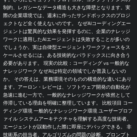
制約、レガシーなデータ構造も大きな障壁となります。実
際の企業環境では、週末に作ったサンドボックスのプロジ
ェクトなど全く使えないのです。 なぜAIコーディングエー
ジェントは驚異的な効果を発揮するのに、企業のナレッジ
ワークに適用したAIエージェントは失敗することが多いの
でしょうか。実は自律型エージェントワークフォースをス
ケールさせるには、ある技術的なパラドックスに向き合う
必要があります。 現実の比較：コーディング vs 一般的な
ナレッジワーク なぜAIは特定の領域でしか普及しないの
か。 その答えは、業務環境そのものの構造的な違いにあり
ます。アーロン・レビーは、ソフトウェア開発の自動化が
急速に進む一方で、一般的なナレッジワークが依然として
停滞している理由を明確に整理しています。 比較項目 コー
ディング環境 一般的なナレッジワーク環境 ユーザープロフ
ァイル システムアーキテクチャを理解する高度な技術者。
エージェントが誤動作した際に即座にデバッグできる。 非
技術系の担当者。アルゴリズムの問題の診断、プロンプト