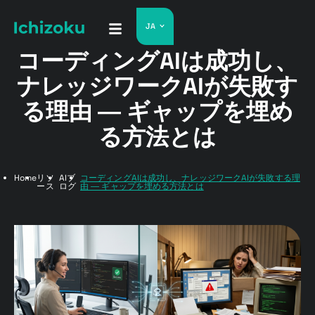
JA
コーディングAIは成功し、
ナレッジワークAIが失敗す
る理由 ― ギャップを埋め
る方法とは
Home
リソ
AIブ
コーディングAIは成功し、ナレッジワークAIが失敗する理
ース
ログ
由 ― ギャップを埋める方法とは