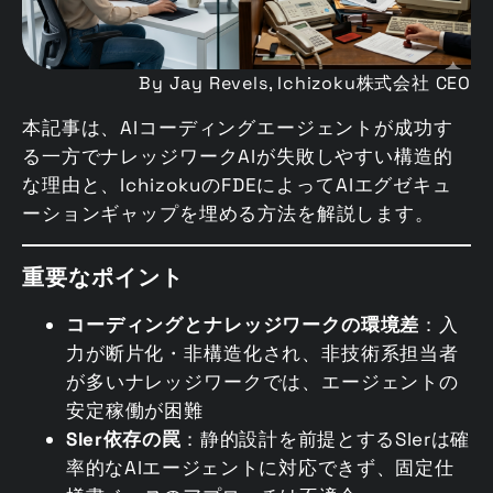
By Jay Revels, Ichizoku株式会社 CEO
本記事は、AIコーディングエージェントが成功す
る一方でナレッジワークAIが失敗しやすい構造的
な理由と、IchizokuのFDEによってAIエグゼキュ
ーションギャップを埋める方法を解説します。
重要なポイント
コーディングとナレッジワークの環境差
：入
力が断片化・非構造化され、非技術系担当者
が多いナレッジワークでは、エージェントの
安定稼働が困難
SIer依存の罠
：静的設計を前提とするSIerは確
率的なAIエージェントに対応できず、固定仕