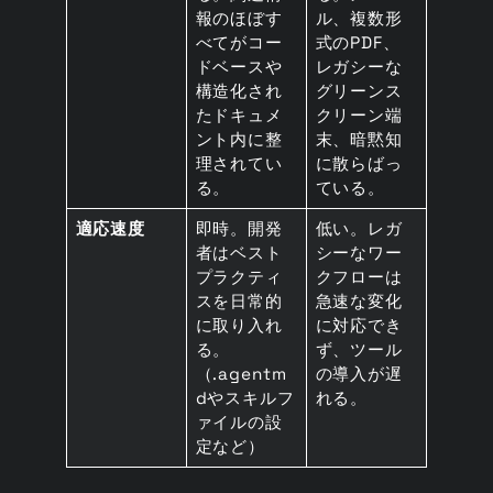
報のほぼす
ル、複数形
べてがコー
式のPDF、
ドベースや
レガシーな
構造化され
グリーンス
たドキュメ
クリーン端
ント内に整
末、暗黙知
理されてい
に散らばっ
る。
ている。
適応速度
即時。開発
低い。レガ
者はベスト
シーなワー
プラクティ
クフローは
スを日常的
急速な変化
に取り入れ
に対応でき
る。
ず、ツール
（.agentm
の導入が遅
dやスキルフ
れる。
ァイルの設
定など）