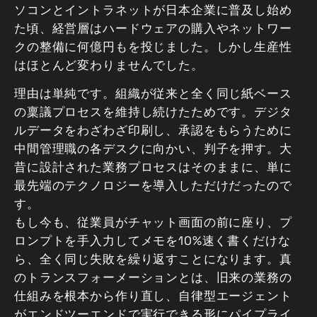
ソコンとイントラネットが日本企業に普及し始め
た頃、経営層はハードウェアの購入やネットワー
クの整備に何億円もを投じました。しかし生産性
はほとんど変わりませんでした。
理由は単純です。組織が従来と全く同じ紙ベース
の稟議プロセスを維持し続けたためです。デジタ
ルデータをわざわざ印刷し、承認をもらうために
中間管理職の各デスクに向かい、判子を押す。大
昔に設計された業務プロセスはそのままに、単に
最先端のテクノロジーを導入しただけだったので
す。
もし今も、従業員がチャット画面の前に座り、プ
ロンプトを手入力してメモを10%速く書くだけな
ら、全く同じ失敗を繰り返すことになります。真
のトランスフォーメーションとは、旧来の業務の
仕組みを根本から作り直し、自律型エージェント
がエンドツーエンドで実行できる形にパイプライ