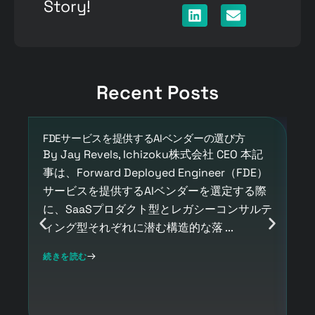
Story!
Recent Posts
FDEサービスを提供するAIベンダーの選び方
T
ロ
By Jay Revels, Ichizoku株式会社 CEO 本記
い
事は、Forward Deployed Engineer（FDE）
By
サービスを提供するAIベンダーを選定する際
事
に、SaaSプロダクト型とレガシーコンサルテ
急
ィング型それぞれに潜む構造的な落 ...
造
イ
続きを読む
R
続