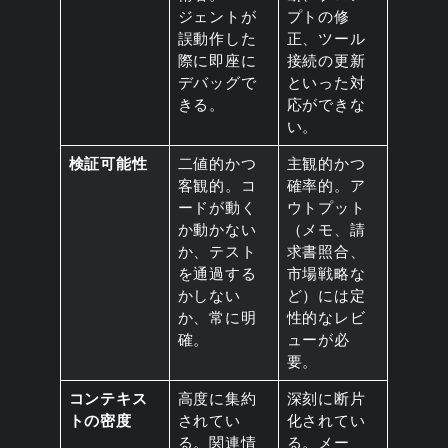
ジェントが
プトの修
誤動作した
正、ツール
際に即座に
接続の更新
デバッグで
といった対
きる。
応ができな
い。
検証可能性
二値的かつ
主観的かつ
客観的。コ
確率的。ア
ードが動く
ウトプット
か動かない
（メモ、請
か、テスト
求書照合、
を通過する
市場戦略な
かしない
ど）には定
か、常に明
性的なレビ
確。
ューが必
要。
コンテキス
高度に集約
深刻に断片
トの密度
されてい
化されてい
る。関連情
る。メー