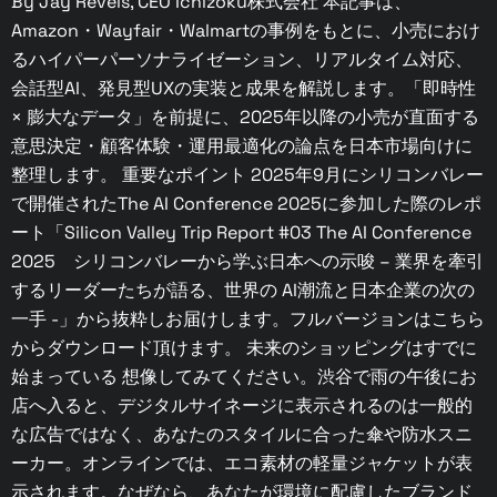
By Jay Revels, CEO Ichizoku株式会社 本記事は、
Amazon・Wayfair・Walmartの事例をもとに、小売におけ
るハイパーパーソナライゼーション、リアルタイム対応、
会話型AI、発見型UXの実装と成果を解説します。「即時性
× 膨大なデータ」を前提に、2025年以降の小売が直面する
意思決定・顧客体験・運用最適化の論点を日本市場向けに
整理します。 重要なポイント 2025年9月にシリコンバレー
で開催されたThe AI Conference 2025に参加した際のレポ
ート「Silicon Valley Trip Report #03 The AI Conference
2025 シリコンバレーから学ぶ日本への示唆 – 業界を牽引
するリーダーたちが語る、世界の AI潮流と日本企業の次の
一手 -」から抜粋しお届けします。フルバージョンはこちら
からダウンロード頂けます。 未来のショッピングはすでに
始まっている 想像してみてください。渋谷で雨の午後にお
店へ入ると、デジタルサイネージに表示されるのは一般的
な広告ではなく、あなたのスタイルに合った傘や防水スニ
ーカー。オンラインでは、エコ素材の軽量ジャケットが表
示されます。なぜなら、あなたが環境に配慮したブランド