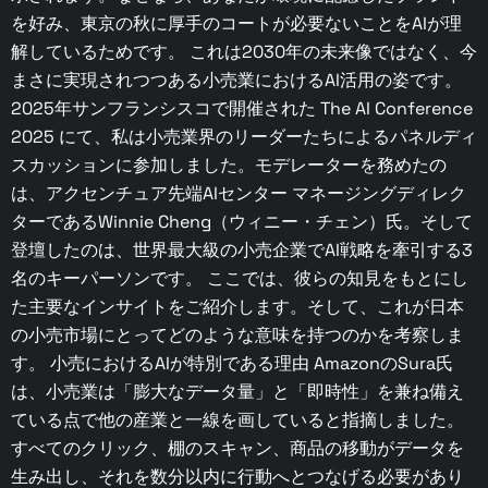
を好み、東京の秋に厚手のコートが必要ないことをAIが理
解しているためです。 これは2030年の未来像ではなく、今
まさに実現されつつある小売業におけるAI活用の姿です。
2025年サンフランシスコで開催された The AI Conference
2025 にて、私は小売業界のリーダーたちによるパネルディ
スカッションに参加しました。モデレーターを務めたの
は、アクセンチュア先端AIセンター マネージングディレク
ターであるWinnie Cheng（ウィニー・チェン）氏。そして
登壇したのは、世界最大級の小売企業でAI戦略を牽引する3
名のキーパーソンです。 ここでは、彼らの知見をもとにし
た主要なインサイトをご紹介します。そして、これが日本
の小売市場にとってどのような意味を持つのかを考察しま
す。 小売におけるAIが特別である理由 AmazonのSura氏
は、小売業は「膨大なデータ量」と「即時性」を兼ね備え
ている点で他の産業と一線を画していると指摘しました。
すべてのクリック、棚のスキャン、商品の移動がデータを
生み出し、それを数分以内に行動へとつなげる必要があり