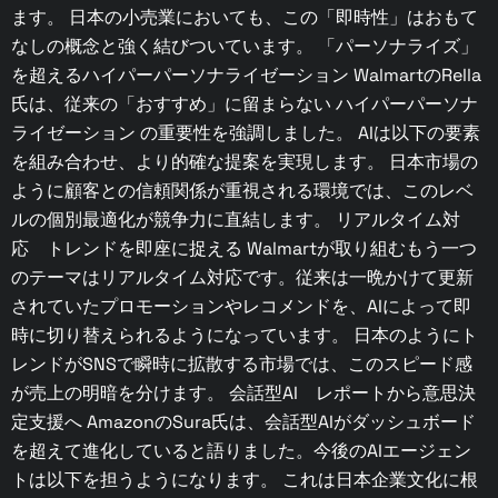
ます。 日本の小売業においても、この「即時性」はおもて
なしの概念と強く結びついています。 「パーソナライズ」
を超えるハイパーパーソナライゼーション ​​WalmartのRella
氏は、従来の「おすすめ」に留まらない ハイパーパーソナ
ライゼーション の重要性を強調しました。 AIは以下の要素
を組み合わせ、より的確な提案を実現します。 日本市場の
ように顧客との信頼関係が重視される環境では、このレベ
ルの個別最適化が競争力に直結します。 リアルタイム対
応 トレンドを即座に捉える Walmartが取り組むもう一つ
のテーマはリアルタイム対応です。従来は一晩かけて更新
されていたプロモーションやレコメンドを、AIによって即
時に切り替えられるようになっています。 日本のようにト
レンドがSNSで瞬時に拡散する市場では、このスピード感
が売上の明暗を分けます。 会話型AI レポートから意思決
定支援へ AmazonのSura氏は、会話型AIがダッシュボード
を超えて進化していると語りました。今後のAIエージェン
トは以下を担うようになります。 これは日本企業文化に根