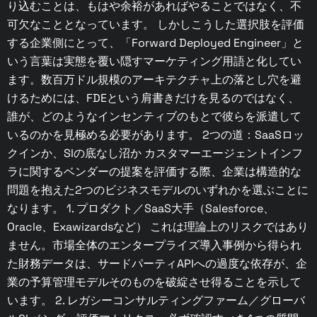
り込むことは、もはや余裕があればやることではなく、不
可欠なこととなっています。 しかしこうした選択肢を評価
する企業側にとって、「Forward Deployed Engineer」と
いう言葉は実態を覆い隠すマーケティング用語と化してい
ます。数百万ドル規模のアーキテクチャ上の落とし穴を避
けるためには、FDEという肩書きだけを見るのではなく、
誰が、どのようなインセンティブのもとで彼らを派遣して
いるのかを見極める必要があります。 2つの道：SaaSロッ
クインか、SIの底なし沼か カスタマーエージェントインフ
ラに関するベンダーの提案を評価する際、企業は構造的な
問題を抱えた2つのビジネスモデルのいずれかを選ぶことに
なります。 1. プロダクト／SaaS大手（Salesforce、
Oracle、Exawizardsなど） これは理論上のリスクではあり
ません。市場全体のエンタープライズ導入事例から得られ
た財務データは、サードパーティAPIへの過度な依存が、企
業の予算管理モデルそのものを破綻させ得ることを示して
います。 2. レガシーコンサルティングファーム／グローバ