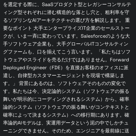
を選定する際に、SaaSプロダクト型とレガシーコンサルテ
ィング型それぞれに潜む構造的な落とし穴と、粗利率を守
るソブリンなAIアーキテクチャの選び方を解説します。 重
要なポイント 大手エンタープライズIT企業のセールストー
クが、いま一斉に変わっています。Salesforceのような大
手ソフトウェア企業も、大手グローバルITコンサルティン
グファームも、口を揃えてこう言います。 「私たちはソフ
トウェアやスライドを売るだけではありません。Forward
Deployed Engineer（FDE）を直接お客様のオフィスに派
遣し、自律型カスタマーエージェントを現場で構築しま
す。」 背景にあるのは、ソフトウェアそのものの変化で
す。私たちは今、決定論的システム（ソフトウェアの振る
舞いが明示的にコーディングされるシステム）から、確率
論的システム（ソフトウェアの振る舞いがコンテキストと
確率によって決まるシステム）への移行期にあります。確
率論的AIモデルは、実運用データという泥の中でしかチュ
ーニングできません。そのため、エンジニアを最前線に送