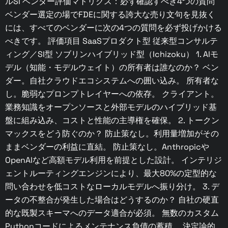
ルSI ベンダー評価マトリクス：必ず確認すべき4つの質問
ベンダー選定の場でFDEに関する誇大な売り文句を見抜く
には、すべてのベンダーに次の4つの質問を必ず投げかける
べきです。 評価項目 SaaSプロダクト型 従来型コンサルテ
ィング／SI型 ソブリンハイブリッド型（Ichizoku） 1. AIモ
デル（知能・モデルウェイト）の所有者は誰なのか？ ベン
ダー。自社クラウドエコシステムへの囲い込み。 所有者な
し。脆弱なプロンプトレイヤーへの依存。 クライアント。
業務知識をオープンソースと外部モデルのハイブリッド基
盤に組み込み、コストと性能の主導権を確保。 2. トークン
マックスをどう防ぐのか？ 防止策なし。利用量増加がその
ままベンダーの利益に直結。 防止策なし。Anthropicや
OpenAIなど高額モデル利用を前提とした設計。 インテリジ
ェントルーティングエンジンにより、最大80%の定型的な
問い合わせを低コストなローカルモデルへ振り分け。 3. デ
ータの不整合が発生した場合はどうするのか？ 自社の硬直
的な既製スキーマへのデータ適合が必須。 無数のカスタム
Pythonコードによるメンテナンス負債の蓄積。 決定論的