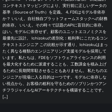
コンテキストマッピングにより、実行前に正しいデータの
基準（Source of Truth）を定義。 4. FDEはモデル非依存
か？ いいえ。自社独自プラットフォームスタックへの財務
的依存。 いいえ。その時々で話題のAPIに盲目的に依存。
はい。モデルに依存せず、顧客のユニットエコノミクスを
最優先に設計。 Ichizokuの差別化：粗利率にこだわるコン
テキストエンジニア この比較が示す通り、Ichizokuはまっ
たく異なる種類のエンジニアリング支援モデルを採用して
います。私たちは、FDEをソフトウェアライセンスの利用
を最大化するために派遣することも、工数課金を積み上げ
るために長期間常駐させることもありません。 私たちのエ
ンジニアが現場に入る目的は一つです。モデルに依存しな
い視点から、お客様の粗利を守るためのソブリンかつアン
チフラジャイルなAIアーキテクチャを構築することです。
[…]