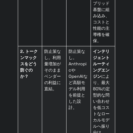
ブリッド
基盤に組
み込み、
コストと
性能の主
導権を確
保。
2. トーク
防止策な
防止策な
インテリ
ンマック
し。利用
し。
ジェント
スをどう
量増加が
Anthropi
ルーティ
防ぐの
そのまま
cや
ングエン
か？
ベンダー
OpenAIな
ジン
によ
の利益に
ど高額モ
り、最大
直結。
デル利用
80%の定
を前提と
型的な問
した設
い合わせ
計。
を低コス
トなロー
カルモデ
ルへ振り
分け。