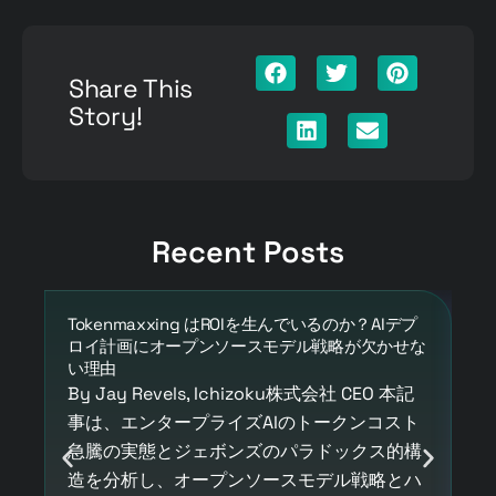
Share This
Story!
Recent Posts
Tokenmaxxing はROIを生んでいるのか？AIデプ
A
ロイ計画にオープンソースモデル戦略が欠かせな
セ
い理由
By
By Jay Revels, Ichizoku株式会社 CEO 本記
事
事は、エンタープライズAIのトークンコスト
に
急騰の実態とジェボンズのパラドックス的構
ゼ
造を分析し、オープンソースモデル戦略とハ
代