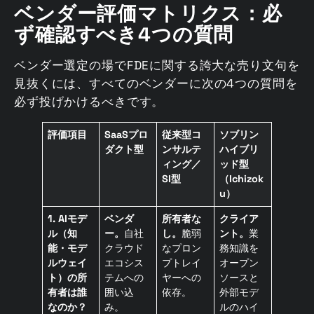
ベンダー評価マトリクス：必
ず確認すべき4つの質問
ベンダー選定の場でFDEに関する誇大な売り文句を
見抜くには、すべてのベンダーに次の4つの質問を
必ず投げかけるべきです。
評価項目
SaaSプロ
従来型コ
ソブリン
ダクト型
ンサルテ
ハイブリ
ィング／
ッド型
SI型
（Ichizok
u）
1. AIモデ
ベンダ
所有者な
クライア
ル（知
ー。
自社
し。
脆弱
ント。
業
能・モデ
クラウド
なプロン
務知識を
ルウェイ
エコシス
プトレイ
オープン
ト）の所
テムへの
ヤーへの
ソースと
有者は誰
囲い込
依存。
外部モデ
なのか？
み。
ルのハイ