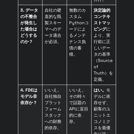
3. データ
自社の硬
無数のカ
決定論的
の不整合
直的な既
スタム
コンテキ
が発生し
製スキー
Pythonコ
ストマッ
た場合は
マへのデ
ードによ
ピング
に
どうする
ータ適合
るメンテ
より、実
のか？
が必須。
ナンス負
行前に正
債の蓄
しいデー
積。
タの基準
（Source
of
Truth）を
定義。
4. FDEは
いいえ。
いいえ。
はい。
モ
モデル非
自社独自
その時々
デルに依
依存か？
プラット
で話題の
存せず、
フォーム
APIに盲目
顧客のユ
スタック
的に依
ニットエ
への財務
存。
コノミク
的依存。
スを最優
先に設