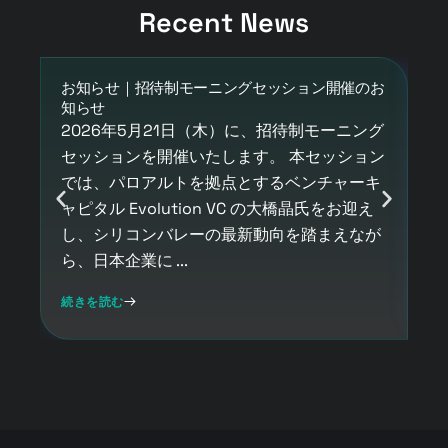
Recent News
お知らせ｜招待制モーニングセッション開催のお
Ic
知らせ
東
2026年5月21日（木）に、招待制モーニング
展
セッションを開催いたします。 本セッション
を
では、パロアルトを拠点とするベンチャーキ
の
ャピタル Evolution VC の大橋晶氏をお迎え
2
し、シリコンバレーの最新動向を踏まえなが
ト
ら、日本企業に ...
続
続きを読む