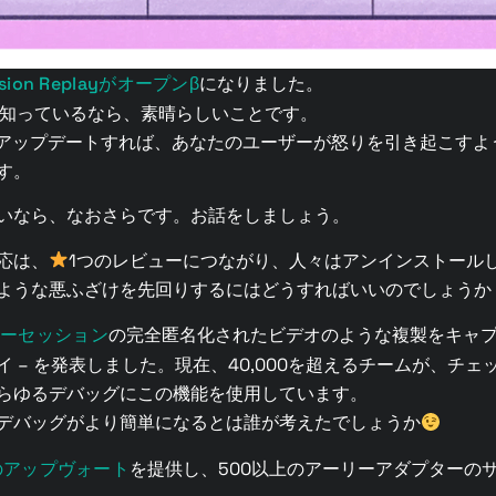
ssion Replayがオープンβ
になりました。
をすでに知っているなら、素晴らしいことです。
をアップデートすれば、あなたのユーザーが怒りを引き起こすよ
す。
いなら、なおさらです。お話をしましょう。
応は、
1つのレビューにつながり、人々はアンインストール
ような悪ふざけを先回りするにはどうすればいいのでしょうか
ザーセッション
の完全匿名化されたビデオのような複製をキャプチ
 – を発表しました。現在、40,000を超えるチームが、チ
らゆるデバッグにこの機能を使用しています。
デバッグがより簡単になるとは誰が考えたでしょうか
上のアップヴォート
を提供し、500以上のアーリーアダプターの