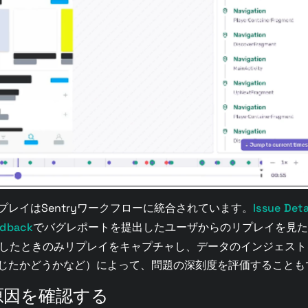
レイはSentryワークフローに統合されています。
Issue Deta
edback
でバグレポートを提出したユーザからのリプレイを見た
したときのみリプレイをキャプチャし、データのインジェスト
じたかどうかなど）によって、問題の深刻度を評価することも
原因を確認する