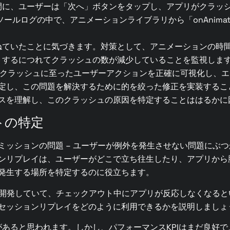
間に、ユーザーは「次へ」ボタンをタップし、アプリがクラッ
ルログの中で、アニメーションライブラリから「onAnimatio
ねていたことに気づきます。対策として、アニメーションの時
トするにつれてクラッシュの数が減少していることを監視しま
yにより、クラッシュに至ったユーザーアクションを正確に可視化し
定し、この問題を解決するために的を絞った修正を実装するこ
スを理解し、このクラッシュの原因を特定することははるかに
トの特定
ミッションの問題 – ユーザーが例外を発生させない問題にぶ
ンリプレイは、ユーザーがどこで立ち往生したり、アプリから
発生する場所を特定するのに役立ちます。
リを開発していて、チェックアウト中にアプリが反応しなくなる
セッションリプレイをどのように利用できるかを説明しましょ
あると思われます。しかし、パフォーマンスKPIはまだ良好で