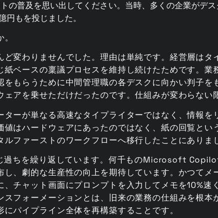
ネットの普及を思い出してください。当時、多くの企業がデ
億円もを投じました。
か。
んど変わりませんでした。理由は単純です。経営層はタ
じ紙ベースの稟議プロセスを維持し続けたためです。業
認をもらうために中間管理職の各デスクに向かい判子を
ウェアを乗せただけだったのです。仕組みが変わらない
ーターが単なる高速なタイプライターではなく、情報を
価値はハードウェアにあったのではなく、紙の回覧とい
タルファーストのワークフローへ移行したことにありま
ちを繰り返しています。何千ものMicrosoft Copilo
布し、劇的な生産性の向上を期待しています。かつてメ
に、チャット画面にプロンプトを入力してメモを10%速
ンスフォーメーションとは、旧来の業務の仕組みを根本
形にパイプライン全体を再構築することです。