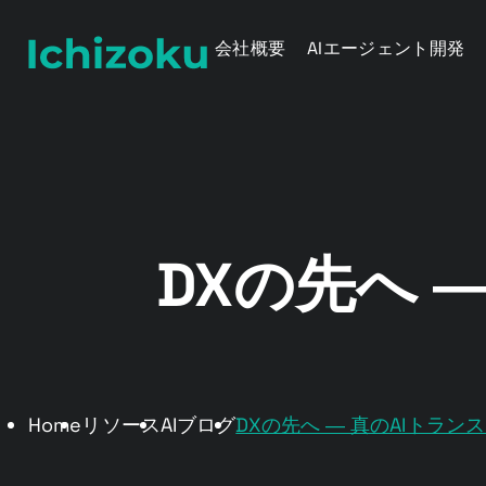
会社概要
AIエージェント開発
DXの先へ 
Home
リソース
AIブログ
DXの先へ ― 真のAIトラ