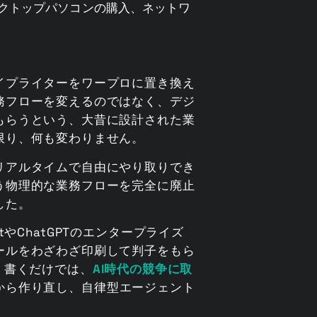
スクトップパソコンの購入、ネットワ
イプライターをワープロに置き換え
務フローを変えるのではなく、デジ
もらうという、大昔に設計された業
限り、何も変わりません。
リアルタイムで自由にやり取りでき
う物理的な業務フローを完全に廃止
した。
tやChatGPTのエンタープライズ
ールをわざわざ印刷して判子をもら
く書くだけでは、
AI時代の競争に取
から作り直し、自律型エージェント