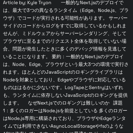
Article by: Kyle Tryon 一般的なNext.jsのデプロイで
は、最大で3つの異なるランタイム（Edge、Node.js、ブラ
ウザ）でコードが実行される可能性があります。 サーバー
サイドのコードからログをすでに取得しているかもしれま
せんが、ミドルウェアからサーバーレンダリング、そして
ブラウザに至るまでのリクエスト全体を取得していない場
合、問題が発生したときに多くのデバッグ情報を見逃して
いることになります。 要約：一般的なNext.jsのデプロイ
は、Node、Edge、ブラウザという最大3つの環境で実行さ
れます。ほとんどのJavaScriptのロギングライブラリは
Nodeを対象としており、Edgeやブラウザに対応している
ものははるかに少ないです。LogTapeとSentryはいずれ
も、ランタイムに依存しないJavaScriptのロギングを提供
します。 なぜNext.jsでのロギングは難しいのか 課題
1：多くのロガーはNode.jsを前提としている 多くのロガー
はNode.js専用に構築されており、ブラウザやEdgeランタ
イムでは利用できないAsyncLocalStorageやfsのような