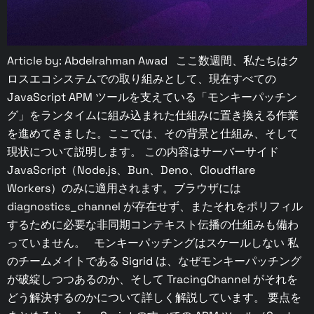
Article by: Abdelrahman Awad ここ数週間、私たちはク
ロスエコシステムでの取り組みとして、現在すべての
JavaScript APM ツールを支えている「モンキーパッチン
グ」をランタイムに組み込まれた仕組みに置き換える作業
を進めてきました。ここでは、その背景と仕組み、そして
現状について説明します。 この内容はサーバーサイド
JavaScript（Node.js、Bun、Deno、Cloudflare
Workers）のみに適用されます。ブラウザには
diagnostics_channel が存在せず、またそれをポリフィル
するために必要な非同期コンテキスト伝播の仕組みも備わ
っていません。 モンキーパッチングはスケールしない 私
のチームメイトである Sigrid は、なぜモンキーパッチング
が破綻しつつあるのか、そして TracingChannel がそれを
どう解決するのかについて詳しく解説しています。 要点を