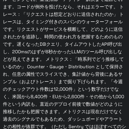
ます。コードが例外を投げたなら、それはエラーです。 ト
レース：「リクエストは想定どおりに送信されたのか」 ト
レースは、タイミング付きのスパンのウォーターフォール
です。リクエストがサービスを横断して、どのように送信
されたかを追跡し、時間の使われ方を把握するためのもの
です。遅くなったDBクエリ、タイムアウトしたAPI呼び出
し、200msのはずが8秒かかったLLMのツール呼び出しな
どが見えてきます。 メトリクス：「時系列でどう推移して
いるのか」 Counter・Gauge・Distribution として保持さ
れ、任意の属性でスライスでき、集計値から背後にあるサ
ンプル（およびトレース）まで掘り下げられます。「今週
のチェックアウト件数は12,000件」という数字だけでな
く、米国から8,400件・EUから2,600件・その他から1,000
件という内訳も、直近のデプロイ前後で数値がどのように
推移したかも把握できます。メトリクスは現在だけでなく
過去のシグナルでもあるため、ダッシュボードやアラート
との相性が抜群です。（ただし Sentry ではほぼすべてのシ