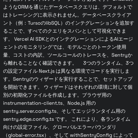
ようなORMを通じたデータベースクエリは、デフォルトで
はトレーシングに表示されません。データベースクライア
ント（例：TursoのlibSQL）のインテグレーションを追加す
ることで、すべてのクエリをスパンとして可視化できま
す。 Vercel AI SDKとのインテグレーションによるAIエージ
ェントのモニタリングでは、モデルごとのトークン使用
量、コストの内訳、ツールコールのトレースを、Sentryか
ら離れることなく確認できます。 3つのランタイム、3つ
の設定ファイル Next.js は異なる環境でコードを実行しま
す。Sentryのウィザードを実行することで、セットアップ
を開始できます。 ウィザードはそれぞれの環境に対して個
別の初期化ファイルを作成します。ブラウザ用の
instrumentation-client.ts、Node.js 用の
sentry.server.config.ts、そしてエッジランタイム用の
sentry.edge.config.ts です。 これにより、各ランタイム
向けの設定ファイル、グローバルエラーバウンダリ
（global-error.tsx）、そして withSentryConfig によって