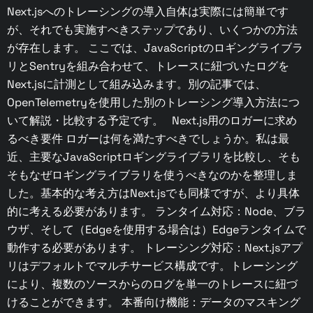
Next.jsへのトレーシングの導入自体は実際には簡単です
が、それでも実施すべきステップであり、いくつかの方法
が存在します。 ここでは、JavaScriptのロギングライブラ
リとSentryを組み合わせて、トレースに紐づいたログを
Next.jsに計測として組み込みます。別の記事では、
OpenTelemetryを使用した別のトレーシング導入方法につ
いて解説・比較する予定です。 Next.js用のロガーに求め
るべき要件 ロガーは何を満たすべきでしょうか。私は最
近、主要なJavaScriptロギングライブラリを比較し、そも
そもなぜロギングライブラリを使うべきなのかを整理しま
した。基本的な考え方はNext.jsでも同様ですが、より具体
的に考える必要があります。 ランタイム対応：Node、ブラ
ウザ、そして（Edgeを使用する場合は）Edgeランタイムで
動作する必要があります。 トレーシング対応：Next.jsアプ
リはデフォルトでマルチサービス構成です。トレーシング
により、複数のソースからのログを単一のトレースに紐づ
けることができます。 本番向け機能：データのマスキング