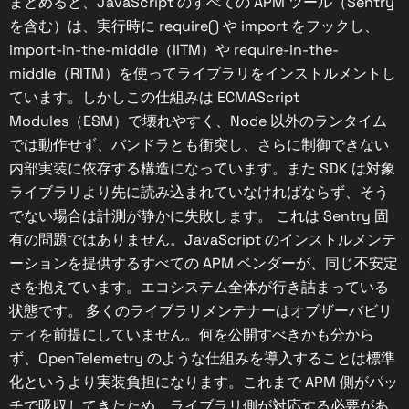
まとめると、JavaScript のすべての APM ツール（Sentry
を含む）は、実行時に require() や import をフックし、
import-in-the-middle（IITM）や require-in-the-
middle（RITM）を使ってライブラリをインストルメントし
ています。しかしこの仕組みは ECMAScript
Modules（ESM）で壊れやすく、Node 以外のランタイム
では動作せず、バンドラとも衝突し、さらに制御できない
内部実装に依存する構造になっています。また SDK は対象
ライブラリより先に読み込まれていなければならず、そう
でない場合は計測が静かに失敗します。 これは Sentry 固
有の問題ではありません。JavaScript のインストルメンテ
ーションを提供するすべての APM ベンダーが、同じ不安定
さを抱えています。エコシステム全体が行き詰まっている
状態です。 多くのライブラリメンテナーはオブザーバビリ
ティを前提にしていません。何を公開すべきかも分から
ず、OpenTelemetry のような仕組みを導入することは標準
化というより実装負担になります。これまで APM 側がパッ
チで吸収してきたため、ライブラリ側が対応する必要があ