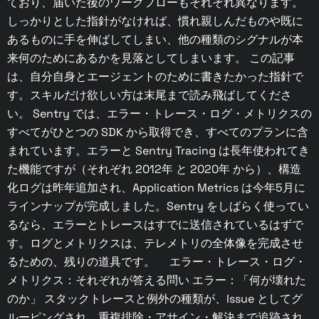
ており、届いた後のワークフローもそれぞれ異なります。
しっかりとした指針がなければ、慣れ親しんだものや既に
あるものに手を伸ばしてしまい、他の種類のシグナルが本
来何のためにあるかを見落としてしまいます。 この記事
は、自分自身とエージェントのために書きたかった指針で
す。スキルだけ欲しい方は末尾まで読み飛ばしてくださ
い。 Sentry では、エラー・トレース・ログ・メトリクスの
すべてがひとつの SDK から取得でき、すべてのプランに含
まれています。エラーと Sentry Tracing は長年使われてき
た機能ですが（それぞれ 2012年 と 2020年 から）、構造
化ログは昨年追加され、Application Metrics は今年5月に
ラインナップが完成しました。Sentry をしばらく使ってい
るなら、エラーとトレースはすでに送信されているはずで
す。ログとメトリクスは、テレメトリの全体像を完成させ
るための、残りの道具です。 エラー・トレース・ログ・
メトリクス：それぞれが答える問い エラー：「何が壊れた
のか」 スタックトレースと例外の種類が、Issue としてグ
ルーピングされ、重複排除・アサイン・解決まで追跡され