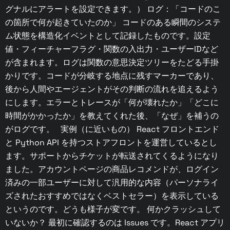
グナルにアラートを設定できます。） ログ：「コードのこ
の箇所で何が起きていたのか」 コードのある瞬間のシステ
ム状態を構造化イベントとして記録したものです。設定
値・フィーチャーフラグ・関数の入出力・ユーザーIDなど
が含まれます。ログは関数の意思決定ツリーをたどる手掛
かりです。コードが分岐する地点に残すマーカーであり、
後から人間やエージェントがその判断の流れを追えるよう
にします。エラーとトレースが「何が壊れたか」「どこに
時間がかかったか」を教えてくれた後、「なぜ」を補うの
がログです。 実例（に近いもの） React フロントエンド
と Python API を持つストアフロントを運営しているとし
ます。サポートからチケットが転送されてくるようになり
ました。アカウントページの商品レコメンドが、ログイン
済みの一部ユーザーに対して汎用的な内容（パーソナライ
ズされたおすすめではなくベストセラー）を表示している
というのです。どうも様子が変です。 何かクラッシュして
いないか？ 最初に確認するのは Issues です。React アプリ