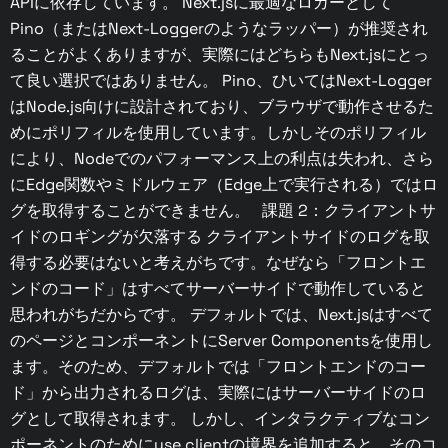
APIに依存しています。 Next.jsに最適なロガーとして
Pino（またはNext-Loggerのようなラッパー）が推奨され
ることがよくありますが、実際にはどちらもNext.jsにとっ
て良い選択ではありません。 Pino、ひいてはNext-Logger
はNode.js向けに設計されており、ブラウザで動作させるた
めにポリフィルを使用しています。しかしそのポリフィル
により、Nodeでのパフォーマンス上の利点は失われ、さら
にEdge関数やミドルウェア（Edge上で実行される）ではロ
グを取得することができません。 課題 2：クライアントサ
イドのロギングが欠落する クライアントサイドのログを取
得する必要はないと考えがちです。なぜなら「フロントエ
ンドのコード」はすべてサーバーサイドで動作していると
思われがちだからです。 デフォルトでは、Next.jsはすべて
のページとコンポーネントにServer Componentsを使用し
ます。そのため、デフォルトでは「フロントエンドのコー
ド」から出力されるログは、実際にはサーバーサイドのロ
グとして取得されます。 しかし、インタラクティブなコン
ポーネントのためにuse clientの境界を追加すると、そのコ