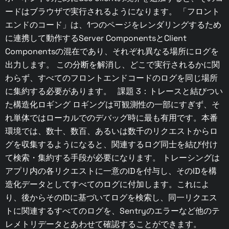
ードはブラウザで実行されるようになります。 「フロント
エンドのコード」は、1つのページをレンダリングするため
に連携して動作するServer ComponentsとClient
Componentsの混在であり、それぞれ異なる場所にログを
出力します。 この分断を解消し、どこで実行されるかに関
わらず、すべてのフロントエンドコードのログを同じ場所
に集約する必要があります。 課題 3：トレースと結びつい
た構造化ロギング ロギングは可観測性の一部にすぎず、そ
れ単体ではローカルでのデバッグ時に最も有用です。本番
環境では、数十、数百、あるいは数千のリクエストからロ
グを収集するようになると、関連するログ同士を結び付け
て検索・集約する手段が必要になります。 トレーシングは
アプリ内の各リクエストに一意のIDを付与し、そのIDを構
造化データとしてすべてのログに付加します。これによ
り、後からそのIDに基づいてログを検索し、同一リクエス
トに関連するすべてのログを、Sentryのエラーなど他のテ
レメトリデータとあわせて確認することができます。