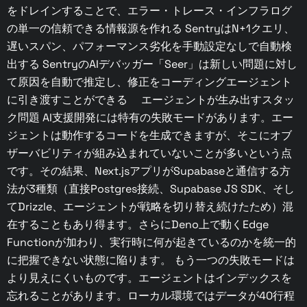
をドレインすることで、エラー・トレース・インフラログ
の単一の信頼できる情報源を作れる SentryはN+1クエリ、
遅いスパン、パフォーマンス劣化を手動設定なしで自動検
出する SentryのAIデバッガー「Seer」は新しい問題に対し
て原因を自動で推定し、修正をコーディングエージェント
に引き渡すことができる エージェントが生み出すスタッ
ク問題 AI支援開発には特有の失敗モードがあります。エー
ジェントは動作するコードを生成できますが、そこにオブ
ザーバビリティが組み込まれていないことが多いという点
です。その結果、Next.jsアプリがSupabaseと通信する方
法が3種類（直接Postgres接続、Supabase JS SDK、そし
てDrizzle、エージェントが戦略を切り替え続けたため）混
在することもあり得ます。さらにDeno上で動くEdge
Functionが加わり、実行時に何が起きているのかを統一的
に把握できない状態に陥ります。 もう一つの失敗モードは
より見えにくいものです。エージェントはインデックスを
忘れることがあります。ローカル環境ではデータが40行程