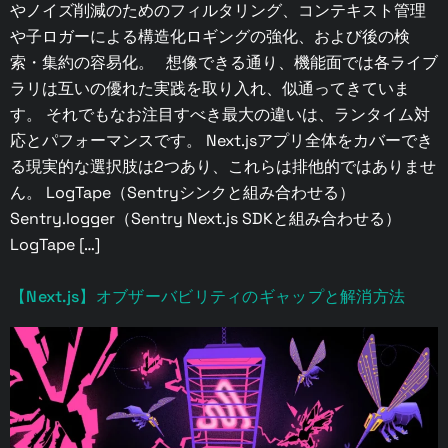
やノイズ削減のためのフィルタリング、コンテキスト管理
や子ロガーによる構造化ロギングの強化、および後の検
索・集約の容易化。 想像できる通り、機能面では各ライブ
ラリは互いの優れた実践を取り入れ、似通ってきていま
す。 それでもなお注目すべき最大の違いは、ランタイム対
応とパフォーマンスです。 Next.jsアプリ全体をカバーでき
る現実的な選択肢は2つあり、これらは排他的ではありませ
ん。 LogTape（Sentryシンクと組み合わせる）
Sentry.logger（Sentry Next.js SDKと組み合わせる）
LogTape […]
【Next.js】オブザーバビリティのギャップと解消方法