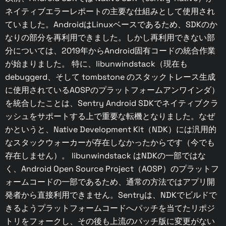
ネイティブエラーレポートの主要な仕組みとして使用され
ていました。AndroidはLinuxベースであるため、SDKのか
なりの部分を再利用できました。しかし再利用できない部
分については、2019年からAndroid固有コードの統合作業
が始まりました。 特に、libunwindstack（現在も
debuggerd、そして tombstone のスタックトレース生成
に使用されているAOSPのプラットフォームアンワインダ）
を統合したことは、Sentry Android SDKでネイティブクラ
ッシュをサポートする上で重要な転機となりました。なぜ
かというと、Native Development Kit（NDK）には汎用的
なスタックウォーカーが存在しなかったからです（今でも
存在しません）。 libunwindstack はNDKの一部ではな
く、Android Open Source Project（AOSP）のプラットフ
ォームコードの一部であるため、通常の方法ではアプリ開
発者から直接利用できません。Sentryは、NDKでビルドで
きるようプラットフォームコードへパッチを当てたリポジ
トリをフォークし、その後も上流のパッチ版に変更がない