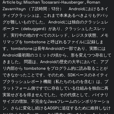
Article by: Mischan Toosarani-Hausberger , Roman
Zavarnitsyn （了読時間：13分） Androidにおけるネイ
ティブクラッシュは、これまで本来あるべきよりもデバッ
グが難しいものでした。 Androidには独自のクラッシュレ
ポーター（debuggerd）があり、クラッシュしたスレッ
ド、実行中の他のすべてのスレッド、レジスタ状態、メモ
リマップを tombstone と呼ばれるファイルに記録しま
す。tombstone は長年Androidの一部であり、実際には
Android最初期のコミットの頃から、形を変えつつ存在して
きました。 問題は、Androidの歴史の大半において、アプ
リ内部から tombstone をプログラム的に読み取ることが
できなかったことです。そのため、SDKベースのネイティ
ブクラッシュレポート機能（私たちのものを含む）は、プ
ラットフォーム側ですでに存在している仕組みを独自に再
実装せざるを得ませんでした。その代償として、バイナリ
サイズの増加、不完全なJavaフレームのシンボリケーショ
ン、さらに変化し続けるAOSPに追従するために維持しなけ