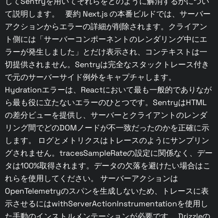
してSentryを用いてそれらをどのように解消するかについ
て説明します。 要約 Next.js の本番ビルドでは、サーバー
アクションからエラーの詳細が削除されます。クライアン
ト側には「サーバーコンポーネントのレンダリング中にエ
ラーが発生しました」とだけ表示され、コンテキストは一
切提供されません。Sentryは完全なスタックトレース付き
で元のサーバーサイド例外をキャプチャします。
Hydrationエラーは、Reactにおいて最も一般的でありなが
ら最も役に立たないエラーのひとつです。SentryはHTML
の差分ビューを提供し、サーバーとクライアントのレンダ
リング間でどのDOMノードが不一致だったのかを正確に示
します。 ログとメトリクスはトレースのようにサンプリン
グされません。tracesSampleRateの設定に関係なく、デー
タは100%取得されます。データの欠落を避けたい場合はこ
れらを使用してください。 サーバーアクションは
OpenTelemetryのスパンを生成しないため、トレースに表
示させるにはwithServerActionInstrumentationを使用し
た手動のインストルメンテーションが必要です。 Drizzleの