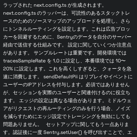
ラップされた next.config.ts が生成されます。
next.config.ts のラッパーは、可読性のあるスタックトレ
ースのためのソースマップのアップロードを処理し、さら
にトンネルルーティングを設定します。これは広告ブロッ
カーを回避するために、Sentryのデータを自分のサーバー
経由で送信する仕組みです。 設定に関していくつか注意点
があります。 サンプルレートは重要です。開発環境では
tracesSampleRate を 1.0 に設定し、本番環境では 10〜
20% に設定します。これを高くしすぎると、クォータを急
速に消費します。 sendDefaultPii はリプレイやイベントに
ユーザーのIPアドレスを付与します。必須ではありません
が、セッションを実際のユーザーと関連付けるのに役立ち
ます。 エッジの設定は異なる場合があります。ミドルウェ
アがリクエストの再ルーティングのみを行う場合、ノイズ
を減らすためにエッジ設定でトレーシングを無効にしても
問題ありません。 セットアップに関してもう一点ありま
す。認証後に一度 Sentry.setUser() を呼び出すことで、エ