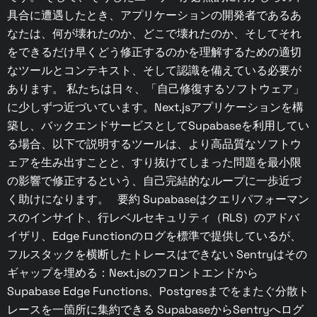
具合に遭遇したとき、アプリケーションの開発者であるあ
なたは、何が壊れたのか、どこで壊れたのか、そしてそれ
をできるだけ早くどう修正するのかを理解するための適切
なツールとコンテキスト、そして認識を備えている必要が
あります。 私たちは日々、「自己修復するソフトウェア」
に少しずつ近づいています。Next.jsアプリケーションを構
築し、バックエンドサービスとしてSupabaseを利用してい
る場合、以下で説明するツールは、より高品質なソフトウ
ェアを生み出すことと、すり抜けてしまった問題を最小限
の影響で修正するという、自己完結的なループに一歩近づ
く助けになります。 要約 Supabaseはクエリパフォーマン
スのインサイト、行レベルセキュリティ（RLS）のアドバ
イザリ、Edge Functionのログを標準で提供しているが、
フルスタックを横断したトレースはできない Sentryはその
ギャップを埋める：Next.jsのフロントエンドから
Supabase Edge Functions、Postgresまでをまたぐ分散ト
レースを一箇所に集約できる SupabaseからSentryへログ