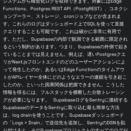
システムから構造化ログを取得できます。対象にはEdge
Functions、Postgres REST API（PostgREST）、コネクシ
ョンプーラー、ストレージ、cronジョブなどが含まれま
す。これらのログはダッシュボード上でSQLを使って直接
クエリすることも可能です。 これは確かに非常に有用で
す。ただし、Supabaseの内部で観測できる範囲に限定され
るという制約があります。つまり、Supabaseの外側で起き
ていることまでは見えません。例えば、遅いPostgresクエ
リがNext.jsフロントエンドのどのユーザーアクションによ
って発生したのか、あるいはEdge Functionのタイムアウ
トがAPIレイヤー全体にどのようなエラーの連鎖を引き起こ
したのか、といった因果関係は把握できません。こうした
情報を得るには、フルスタックを横断した分散トレーシン
グが必要になります。 SupabaseログをSentryに接続する
SupabaseのデータをSentryに取り込む最も簡単な方法
は、log drainを使うことです。Supabaseダッシュボード
の「Logs > Drain」で送信先を追加し、SentryのDSNを貼
り付けると、そのSupabaseプロジェクトのすべてのログが