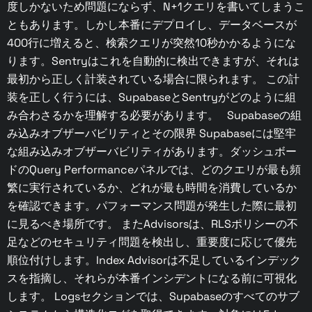
度しかないため問題にならず、N+1クエリを書いてしまうこ
ともあります。しかし本番にデプロイし、データベースが
400行に増えると、検索クエリが突然10秒かかるようにな
ります。Sentryはこれを自動的に検出できますが、それは
最初から正しく計装されている場合に限られます。 この計
装を正しく行うには、SupabaseとSentryがどのように組
み合わさるかを理解する必要があります。 Supabaseの組
み込みオブザーバビリティとその限界 Supabaseには堅牢
な組み込みオブザーバビリティがあります。ダッシュボー
ドのQuery Performanceパネルでは、どのクエリが最も頻
繁に実行されているか、どれが最も時間を消費しているか
を確認できます。パフォーマンス問題が発生した際に最初
に見るべき場所です。 またAdvisorsは、RLSポリシーの不
足などのセキュリティ問題を検出し、重要度に応じて優先
順位付けします。Index Advisorは不足しているインデック
スを指摘し、それらが本番インシデントになる前に可視化
します。 Logsセクションでは、Supabaseのすべてのサブ