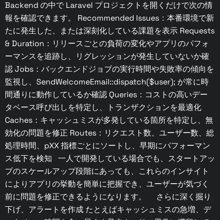
Backend の中で Laravel プロジェクトを開くだけで次の情
報を確認できます。 Recommended Issues：本番環境で新
たに発生した、または深刻化している課題を表示 Requests
& Duration：リリースごとの負荷の変化やアプリのパフォ
ーマンスを追跡し、リグレッションが発生していないか確
認 Jobs：バックエンドジョブの実行時間や失敗率の傾向を
監視し、SendWelcomeEmail::dispatch($user); が常に時
間通りに動作しているか確認 Queries：コストの高いデー
タベース呼び出しを特定し、トランザクションを最適化
Caches：キャッシュミスが多発している箇所を特定し、無
効化の問題を修正 Routes：リクエスト数、ユーザー数、総
処理時間、pXX 指標ごとにソートし、早期にパフォーマン
ス低下を検知 一人で開発している場合でも、スタートアッ
プのスケールアップ段階にあっても、これらのインサイト
によりアプリの挙動を簡単に把握でき、ユーザーが気づく
前に問題を修正できるようになります。 さらに深く掘り
下げ、アラートを作成 たとえばキャッシュミスの急増、デ