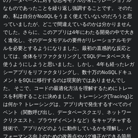
のデータベースに対する思考モデルが常にリレーショナル
なものであったことを繰り返し強調することです。 そのた
め、私は自分がNoSQLをうまく使えていないのだろうと思
っていましたが、どこで間違えているのかは分かりません
でした。さらに、このアプリは4年にわたる開発の中で大き
く進化し、そのデータモデルの要件がリレーショナルモデ
ルを必要とするようになりました。最初の直感的な反応と
しては、全体をリファクタリングしてSQLデータベースを
使うようにしようと思いました。しかし、4年も経ったレガ
シーアプリをリファクタリングし、数十万のNoSQLドキュ
メントをSQLに移行するのは現実的ではありませんでし
た。 そこで、コードの最適化方法を理解するためにトレー
スを利用することに決めました。 トレーシング(Tracing)と
は何か？ トレーシングは、アプリ内で発生するすべてのイ
ベント（関数呼び出し、データベースクエリ、ネットワー
クリクエスト、ブラウザイベントなど）をキャプチャする
技術で、アプリがどのように動作しているかを理解し、パ
フォーマンス向上のための改善点やバグ修正ができる箇所