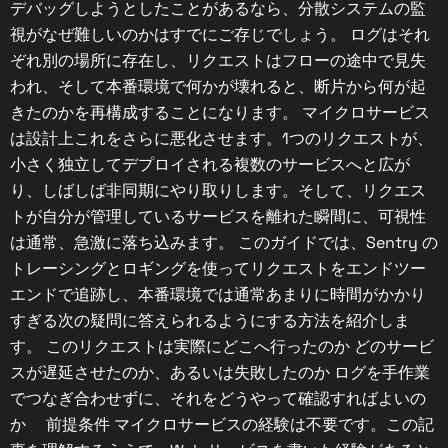
デバッグしようとしたことがあるなら、分散システムの監
視がなぜ難しいのかはすでにご存じでしょう。 ログはそれ
ぞれ別の場所に存在し、リクエストはフローの途中で見失
われ、そして本番環境で何かが壊れると、断片から何が起
きたのかを再構成することになります。 マイクロサービス
は設計上これをさらに悪化させます。1つのリクエストが、
小さく独立してデプロイされる複数のサービスへと広が
り、しばしば非同期にやり取りします。そして、リクエス
トが自分が管理しているサービスを離れた瞬間に、可視性
は通常、急激に落ち込みます。 このガイドでは、Sentry の
トレーシングとロギングを使ってリクエストをエンドツー
エンドで追跡し、本番環境では通常あまりに時間がかかり
すぎる次の疑問に答えられるようにする方法を紹介しま
す。 このリクエストは実際にどこへ行ったのか どのサービ
スが遅延させたのか、あるいは失敗したのか ログを手作業
でつなぎ合わせずに、それをどうやって確認すればよいの
か 前提条件 マイクロサービスの経験は不要です。この記