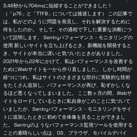
3.46秒から704msに短縮することができました！
（「p75」と「TTFB」については後述します） この記事で
は、私がどのように問題を発見し、それを解決するために
何をしたのか。 そして、その過程で下した重要な決断につ
いて説明します。 Sentryパフォーマンス・モニタリングの
使用 新しいサイトを立ち上げるとき、新機能を開発すると
き、サイトが本当に遅いと気づいたときがありました。
2021年から22年にかけて、私はパフォーマンスを改善する
ためにWebサイトを一から作り直しました。 しかし時間が
経つにつれ、私はサイトのさまざまな部分に実験的な技術
をたくさん追加し、パフォーマンスが再び、恥ずかしくな
るほど悪くなってしまいました。 ここ数ヶ月の間、Webサ
イトをロードしているときに私自身がこのことに気づいて
いましたが、Sentryパフォーマンス・モニタリングをサイ
トに追加したときに初めて全体像を見ることができまし
た。 Sentryのようなパフォーマンス監視ツールを使用する
ことの素晴らしい点は、OS、ブラウザ、モバイルデバイ