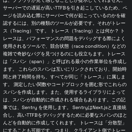
は、ブラウザが見て感じることしか提示してくれません。
サーバーでの遅延が高いTTFBを引き起こしているため、ペ
ージを読み込む際にサーバーで何が起こっているのかを確
認するには、別の種類のツールが必要です。それがトレー
ス（Tracing） です。 トレース（Tracing）とは何か？ ト
レースは、パフォーマンスの問題をデバッグする際によく
使用されるツールで、競合状態（race condition）などの
複雑で奇妙なバグを見つけるのにも役立ちます。トレース
は「スパン（span）」と呼ばれる最小の作業単位を作成し
ます。 これらのスパンは互いにリンクされており、開始時
間と終了時間を持ち、すべてが同じ「トレース」に属しま
す。 測定したい関数やコードブロックを囲む形でこれらの
スパンを作成します。また、使用するライブラリによって
は、スパンが自動的に作成される場合もあります。この記
事では、Sentry を使用します。 SentryはNext.jsと直接統
合し、高いTTFBをデバッグするために必要なスパンのほと
んどを自動的に作成してくれます。 トレースは「分散型」
にすることも可能です。つまり、クライアント側でトレー