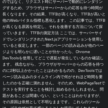
のではなく、リクエスト時にサーバーで動的にレンダリン
グするため、ブラウザはサーバーからの応答を待つ時間が
長くなります。その結果、TTFBが高くなり、TTFBが高いと
他のWebバイタル指標も悪化します。 この記事では、TTFB
が高くなる原因を特定し、それを改善する方法について探
っていきます。 TTFBの測定方法 ここでは、サーバーサイ
ドでレンダリングされたNext.jsアプリケーションを使用し
ていると仮定します。 一部のページの読み込みが他のペー
ジよりも明らかに遅いことが分かったら、Chrome
DevToolsを使用してどこで遅延が発生しているのか確認し
ます。 残念ながら、ブラウザがサーバーからの応答を待つ
のに2秒以上かかったことはわかるものの、DevToolsでは
ページ読み込みのタイムライン内で何がそれほど時間を要
したのかを正確に測れません。 そのため、WebPageTestで
テストを実行することを検討し始めるかもしれません。 問
題があることは間違いない、ということはわかりますが、
その原因は依然として不明なままです。 これらのツール