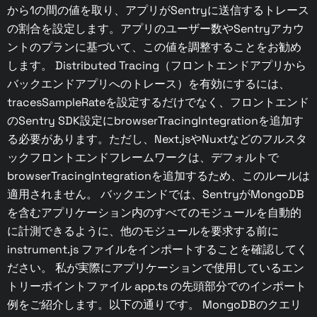
から1の間の値を取り、アプリがSentryに送信するトレース
の割合を設定します。アプリのユーザー数やSentryアカウ
ントのプランに基づいて、この値を調整することをお勧め
します。 Distributed Tracing（フロントエンドアプリから
バックエンドアプリへのトレース）を有効にするには、
tracesSampleRateを設定するだけでなく、フロントエンド
のSentry SDK設定にbrowserTracingIntegrationを追加す
る必要があります。ただし、Next.jsやNuxtなどのフルスタ
ックフロントエンドフレームワークは、デフォルトで
browserTracingIntegrationを追加するため、このルールは
適用されません。 バックエンドでは、SentryがMongoDB
を含むアプリケーション内のすべてのモジュールを自動的
に計測できるように、他のモジュールを要求する前に
instrument.js ファイルをインポートすることを確認してく
ださい。 私が実際にアプリケーションで使用しているエン
トリーポイントファイル app.ts の先頭部分でのインポート
例をご紹介します。以下の通りです。 MongoDBのクエリ