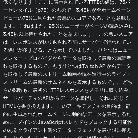
低くなります！ ここに表示されているTTFBの値は、75パ
ーセンタイル（p75）のもので、3.46秒が全ホームページ
ビューの75%に見られた最悪のスコアであることを意味し
ます。 これはまた、25％のユーザーがページの読み込みに
3.46秒以上待たされたことを意味します。 この悪いスコア
は、レスポンスが送り返される前にサーバーで行われてい
る処理が多すぎることを示していました。 ひとつはニュー
スレター・プロバイダからデータを取得して最新の購読者
数を取得するもので、もうひとつはTwitch APIからデータ
を取得して最新のストリーム動画や現在進行中のライブ・
ストリームの最新のサムネイルを表示するものです。 どち
らの関数も、最初のHTTPレスポンスをメモリに取り込み、
サードパーティのAPIからデータを取得し、それに応じて
HTMLを書き換えます。 このアーキテクチャの目的は、静
的に生成されたホームページに動的なデータを表示するた
めに、メインのJavaScriptスレッドをブロックする可能性
のあるクライアント側のデータ・フェッチを最小限に抑え