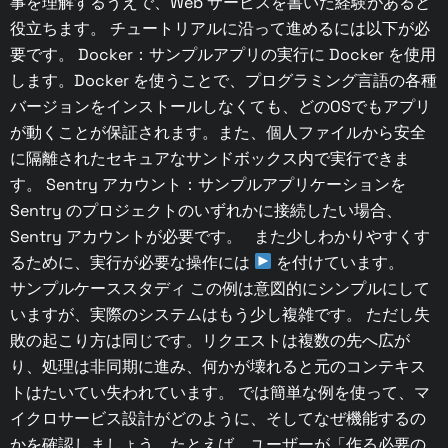
事を理解するうえで、Web サービスを書いた経験があると
役立ちます。 チュートリアルに沿って進めるには以下が必
要です。 Docker：サンプルアプリの実行に Docker を使用
します。Docker を使うことで、プログラミング言語の各種
バージョンをインストールしなくても、どのOSでもアプリ
が動くことが保証されます。また、個人ファイルから安全
に隔離されたセキュアなサンドボックス内で実行できま
す。 Sentry アカウント：サンプルアプリケーションを
Sentry のプロジェクトのいずれかに接続したい場合、
Sentry アカウントが必要です。 また少しわかりやすくす
るために、実行が必要な操作には
を付けています。
サンプルケーススタディ この例は意図的にシンプルにして
いますが、実際のシステムはもう少し複雑です。 ただし失
敗の起こり方は同じです。リクエストは複数の先へ広が
り、処理は非同期に進み、何かが壊れると元のコンテキス
トはたいてい失われています。 では簡単な例を使って、マ
イクロサービス設計がどのように、そしてなぜ機能するの
かを確認しましょう。たとえば、ユーザーが「作る必要の