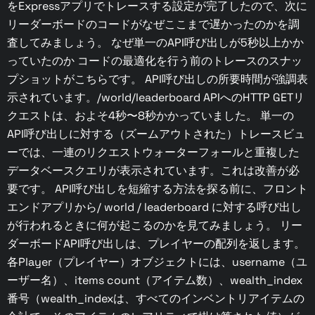
をExpressアプリでトレースする設定が完了したので、次に
リーダーボードのコードがなぜここまで遅かったのかを調
査してみましょう。 なぜ単一のAPI呼び出しが5秒以上かか
っていたのか コードの最適化を行う前のトレースのスナッ
プショットがこちらです。 API呼び出しの所要時間が強調表
示されています。/world/leaderboard APIへのHTTP GETリ
クエストは、およそ4秒〜8秒かかっていました。 単一の
API呼び出しに対する（ズームアウトされた）トレースビュ
ーでは、一連のリクエストウォーターフォールと重複した
データベースクエリが表示されています。これは改善が必
要です。 API呼び出しを短縮する方法を探る前に、フロント
エンドアプリから/ world / leaderboard に対する呼び出し
が行われるときに何が起こるのかを見てみましょう。 リー
ダーボードAPI呼び出しは、プレイヤーの配列を返します。
各Player（プレイヤー）オブジェクトには、username（ユ
ーザー名）、items count（アイテム数）、wealth_index
番号（wealth_indexは、すべてのインベントリアイテムの