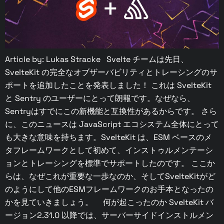
Article by: Lukas Stracke Svelte チームは先日、
SvelteKit の完全なオブザーバビリティとトレーシングのサ
ポートを追加したことを発表しました！ これは SvelteKit
と Sentry のユーザーにとって朗報です。なぜなら、
Sentryはすでにこの新機能と互換性があるからです。 さら
に、このニュースは JavaScript エコシステム全体にとって
も大きな意味を持ちます。SvelteKit は、ESM ベースのメ
タフレームワークとして初めて、インストゥルメンテーシ
ョンとトレーシングを標準でサポートしたのです。 ここか
らは、なぜこれが重要な一歩なのか、そしてSvelteKitがど
のようにして他のESMフレームワークのお手本となったの
かを見ていきましょう。 何が起こったのか SvelteKit バ
ージョン2.31.0 以降では、サーバーサイドインストルメン