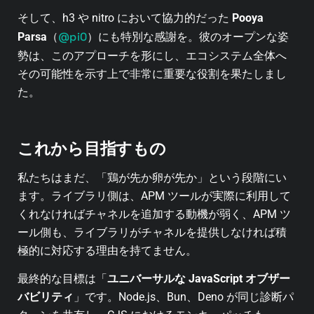
そして、h3 や nitro において協力的だった
Pooya
@pi0
Parsa
（
）にも特別な感謝を。彼のオープンな姿
勢は、このアプローチを形にし、エコシステム全体へ
その可能性を示す上で非常に重要な役割を果たしまし
た。
これから目指すもの
私たちはまだ、「鶏が先か卵が先か」という段階にい
ます。ライブラリ側は、APM ツールが実際に利用して
くれなければチャネルを追加する動機が弱く、APM ツ
ール側も、ライブラリがチャネルを提供しなければ積
極的に対応する理由を持てません。
最終的な目標は「
ユニバーサルな JavaScript オブザー
バビリティ
」です。Node.js、Bun、Deno が同じ診断パ