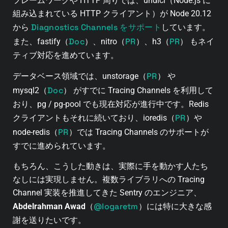
フレームワークや HTTP 周りでは、undici（Node.js に
組み込まれている HTTP クライアント）が Node 20.12
Diagnostics Channels をサポート
から
しています。
Doc
PR
PR
また、fastify（
）、nitro（
）、h3（
） もネイ
ティブ対応を進めています。
PR
データベース領域では、unstorage（
） や
Doc
mysql2（
） がすでに Tracing Channels を利用して
おり、pg / pg-pool でも現在対応が進行中です。Redis
PR
クライアントもそれに続いており、ioredis（
）や
PR
node-redis（
）では Tracing Channels のサポートが
すでに進められています。
もちろん、こうした動きは、実際に手を動かす人たち
なしには実現しません。複数ライブラリへの Tracing
Channel 実装を推進してきた Sentry のエンジニア、
@logaretm
Abdelrahman Awad
（
）には特に大きな感
謝を送りたいです。