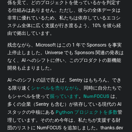
係を見て、どのプロジェクトを使っているかを判定す
る仕組みはありません。ただし、彼らの全体データは
非常に優れているため、私たちは依存しているエコシ
ステム全体に広く支援が行き渡るよう、10% を彼ら経
由で拠出しています。
残念ながら、Microsoft はこの 1 年で Sponsors を事実
上停止しました。Universe でも Sponsors 関連の発表は
なく、AI へのシフトに伴い、このプロダクトの新機能
開発も止まりました。
AI へのシフトの話で言えば、Sentry はもちろん、でき
シャベルを売りながら
る限り速く
、同時に自分たちで
掘っています
NumFOCUS
もシャベルを使って
。
は、
多くの企業（Sentry も含む）が依存している現代の AI
Python プロジェクトを多数
スタックの中核にある
管
理しています。そのため今年は、私たちが支援する財
団のリストに NumFOCUS を追加しました。thanks.dev