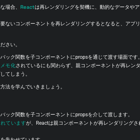
React
要な場合、
は再レンダリングを契機に、動的なデータやア
必要ないコンポーネントを再レンダリングするとなると、アプ
ください。
バック関数を子コンポーネントにpropsを通じて渡す場面です
メモ化
は
されているにも関わらず、親コンポーネントが再レン
グしてしまう。
正方法を学んでいきましょう。
バック関数を子コンポーネントにpropsを介して渡します。
されています
が、Reactは親コンポーネントが再レンダリング
性を失わせています。