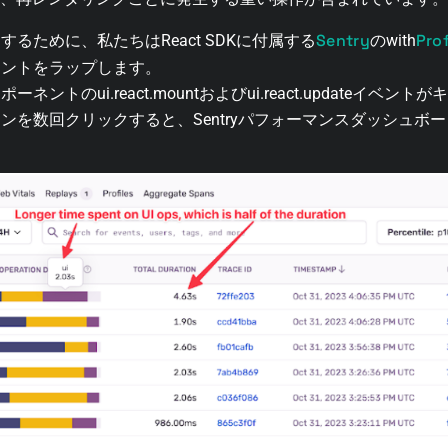
Sentry
Pro
るために、私たちはReact SDKに付属する
のwith
ネントをラップします。
ントのui.react.mountおよびui.react.updateイベ
ンを数回クリックすると、Sentryパフォーマンスダッシュボ