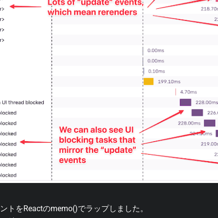
ントをReactのmemo()でラップしました。