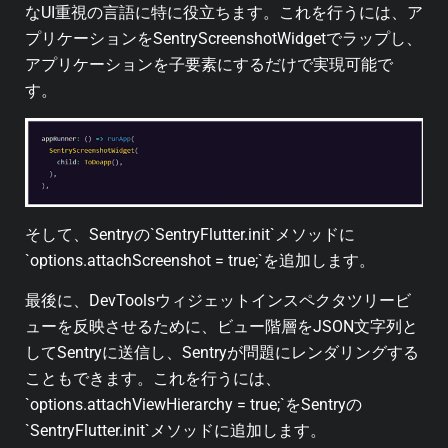
なUI重視の言語に特に役立ちます。これを行うには、ア
プリケーションをSentryScreenshotWidgetでラップし、
アプリケーションを子要素にするだけで実現可能で
す。
そして、Sentryの`SentryFlutter.init`メソッドに
`options.attachScreenshot = true;`を追加します。
最後に、DevToolsウィジェットインスペクタツリービ
ューを反映させるために、ビュー階層をJSON文字列と
してSentryに送信し、Sentryが問題にレンダリングする
こともできます。これを行うには、
`options.attachViewHierarchy = true;`をSentryの
`SentryFlutter.init`メソッドに追加します。