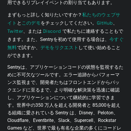
用できるリプレイイベントの割り当てもあります。
私たちのウェブサ
まずもっと詳しく知りたいですか？
イト
このデモ
GitHub
と
をチェックしてください。
、
Twitter
Discord
、または
で私たちに連絡することもで
今すぐ
きます。また、Sentryを初めて使用する場合は、
無料
デモをリクエスト
で試すか、
して使い始めること
ができます。
Sentryは、アプリケーションコードの状態を監視するた
めに不可欠なツールです。エラー追跡からパフォーマ
ンス監視まで、開発者たちはフロントエンドからバッ
クエンドに至るまで、より明確な解決策を迅速に確認
し、アプリケーションについて継続的に学習できま
す。世界中の350 万人を超える開発者と 85,000を超え
る組織に愛されている Sentry は、Disney、Peloton、
Cloudflare、Eventbrite、Slack、Supercell、Rockstar
Games など、世界で最も有名な企業の多くにコードレ