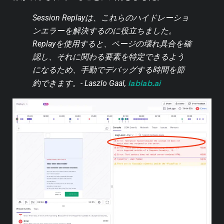
Session Replayは、これらのハイドレーショ
ンエラーを解決するのに役立ちました。
Replayを使用すると、ページの壊れ具合を確
認し、それに関わる要素を特定できるよう
になるため、手動でデバッグする時間を節
lablab.ai
約できます。- Laszlo Gaal,