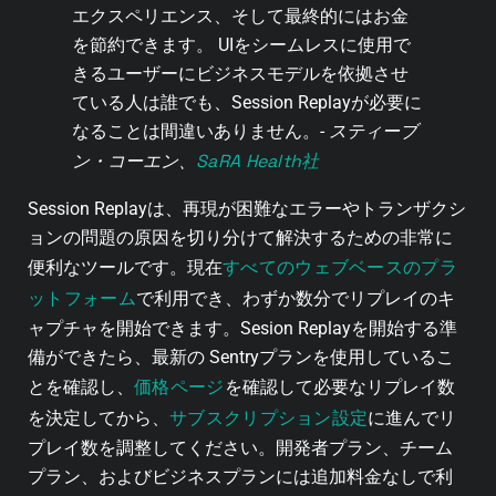
エクスペリエンス、そして最終的にはお金
を節約できます。 UIをシームレスに使用で
きるユーザーにビジネスモデルを依拠させ
ている人は誰でも、Session Replayが必要に
なることは間違いありません。-
スティーブ
SaRA Health社
ン・コーエン、
Session Replayは、再現が困難なエラーやトランザクシ
ョンの問題の原因を切り分けて解決するための非常に
すべてのウェブベースのプラ
便利なツールです。現在
ットフォーム
で利用でき、わずか数分でリプレイのキ
ャプチャを開始できます。Sesion Replayを開始する準
備ができたら、最新の Sentryプランを使用しているこ
価格ページ
とを確認し、
を確認して必要なリプレイ数
サブスクリプション設定
を決定してから、
に進んでリ
プレイ数を調整してください。開発者プラン、チーム
プラン、およびビジネスプランには追加料金なしで利