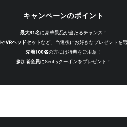
キャンペーンのポイント
最大31名
に豪華景品が当たるチャンス！
i
や
VRヘッドセット
など、当選後にお好きなプレゼントを
先着100名
の方には特典をご用意！
参加者全員
にSentryクーポンをプレゼント！
とがある方はもちろん、使ったことがない方にもチャンス」Sen
例、活用方法を共有しましょう！」という企画！抽選でのプレ