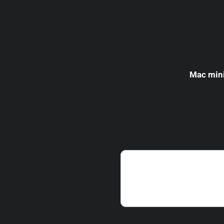
Mac min
「Sentryを使ったこ
ためのTipsや導入事
軽にご参加ください！