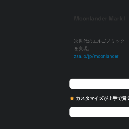
Moonlander Mark I
次世代のエルゴノミック
を実現。
zsa.io/jp/moonlander
カスタマイズが上手で賞 