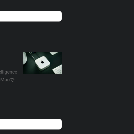
gence
Macで