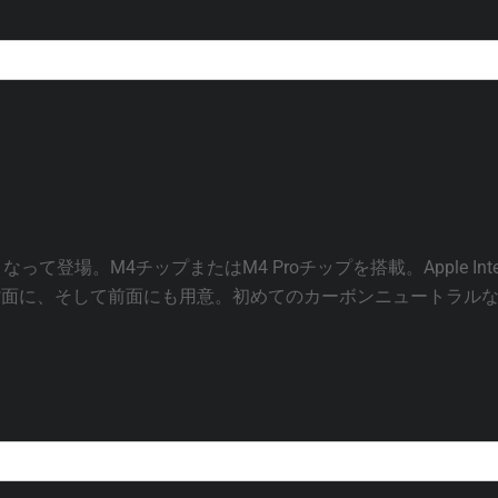
なって登場。M4チップまたはM4 Proチップを搭載。Apple Intelli
面に、そして前面にも用意。初めてのカーボンニュートラルな