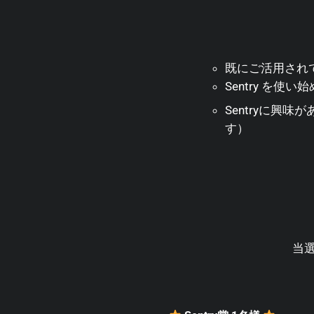
既にご活用され
Sentry を使
Sentryに興
す）
当