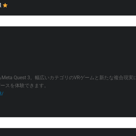
様
eta Quest 3。幅広いカテゴリのVRゲームと新たな複合現実
バースを体験できます。
3/