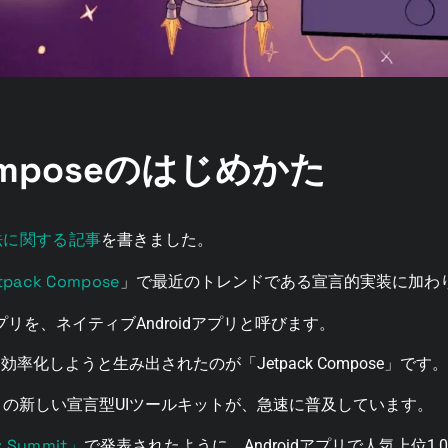
Composeのはじめかた
法に関する記事
を書きました。
tpack Compose
」で最近のトレンドである宣言的実装に加わ
アプリを、ネイティブAndroidアプリと呼びます。
化しようと生み出されたのが「Jetpack Compose」です。
たこの新しい宣言型UIツールキットが、急速に普及しています。
 Summit」
で発表されたように、Androidアプリで人気上位1,