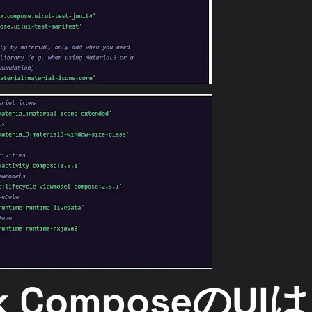
ck ComposeのU