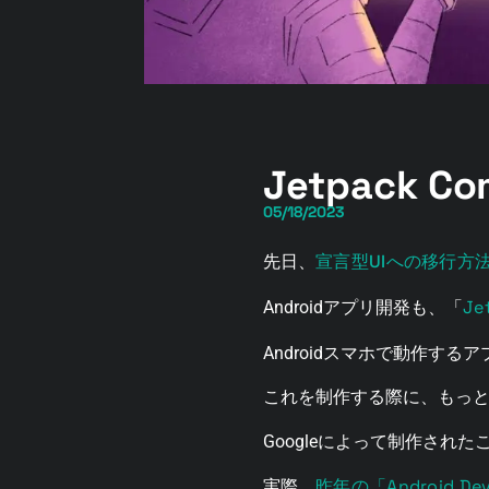
Jetpack 
05/18/2023
宣言型UIへの移行方
先日、
Je
Androidアプリ開発も、「
Androidスマホで動作する
これを制作する際に、もっと効率
Googleによって制作され
昨年の「Android Dev
実際、