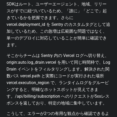
SDKはルート、ユーザーエージェント、地域、リリー
スがすでに紐づいているため、「誰に」「どこで」起
きているかを把握できます。さらに
vercel.deployment_id を Sentry のカスタムタグとして追
加しているため、この急増は広範囲な問題ではなく、
単一のデプロイに対応していることが簡単に確認でき
ます。
そこからチームは Sentry 内の Vercel ログへ切り替え、
origin:auto.log_drain.vercel を用いて同じ時間枠で、Log
Drain イベントをフィルタリングします。解決された関
数パス vercel.path と実際にコードが実行された場所
vercel.execution_region で、ランタイムログをグルーピ
ングすると、明確なホットスポットが見えてきま
す。/api/billing/subscription へのリクエストが5xxレス
ポンスを返しており、特定の地域に集中しています。
こうして、エラーが2つの有用な観点から確認できるよ