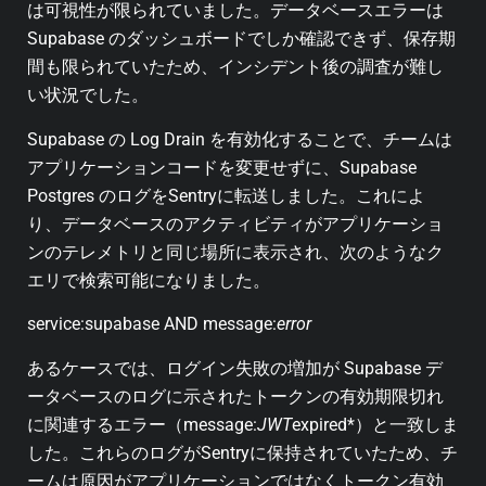
は可視性が限られていました。データベースエラーは
Supabase のダッシュボードでしか確認できず、保存期
間も限られていたため、インシデント後の調査が難し
い状況でした。
Supabase の Log Drain を有効化することで、チームは
アプリケーションコードを変更せずに、Supabase
Postgres のログをSentryに転送しました。これによ
り、データベースのアクティビティがアプリケーショ
ンのテレメトリと同じ場所に表示され、次のようなク
エリで検索可能になりました。
service:supabase AND message:
error
あるケースでは、ログイン失敗の増加が Supabase デ
ータベースのログに示されたトークンの有効期限切れ
に関連するエラー（message:
JWT
expired*）と一致しま
した
。
これらのログがSentryに保持されていたため、チ
ームは原因がアプリケーションではなくトークン有効