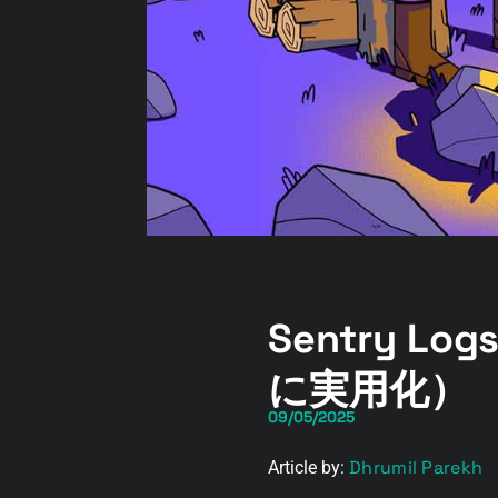
Sentry 
に実用化）
09/05/2025
Dhrumil Parekh
Article by: