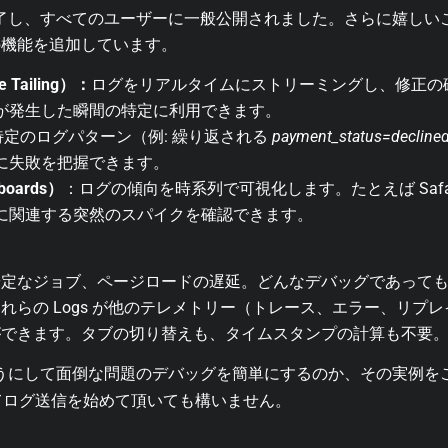
を終了し、すべてのユーザーに一般公開されました。さらに嬉し
の機能を追加しています。
Tailing）：
ログをリアルタイムにストリーミングし、修正の
が発生した瞬間の特定に利用できます。
特定のログパターン（例: 繰り返される
payment_status=decline
に失敗を把握できます。
oards）
：ログの傾向を時系列で可視化します。たとえば Safa
に関連する突然のスパイクを確認できます。
定なジョブ、ページロードの遅延。どんなデバッグであっても、
れらの Logs が他のテレメトリー（トレース、エラー、リプ
ができます。タブの切り替えも、タイムスタンプの計算も不要
のようにして面倒な問題のデバッグを簡単にするのか、その実例
てログ送信を始めて頂いても構いません。