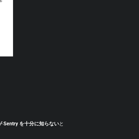
 Sentry を十分に知らない
と