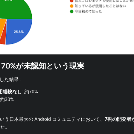
度：70%が未認知という現実
査した結果：
 使用経験なし
: 約70%
: 約30%
 という日本最大の Android コミュニティにおいて、
7割の開発者が
した。