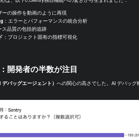
は、以下のSentry独自機能への驚きから生まれました：
ザーの操作を動画のように再現
ng
：エラーとパフォーマンスの統合分析
ース品質の包括的追跡
ド
：プロジェクト固有の指標可視化
度：開発者の半数が注目
（AI デバッグエージェント）
への関心の高さでした。AI デバッ