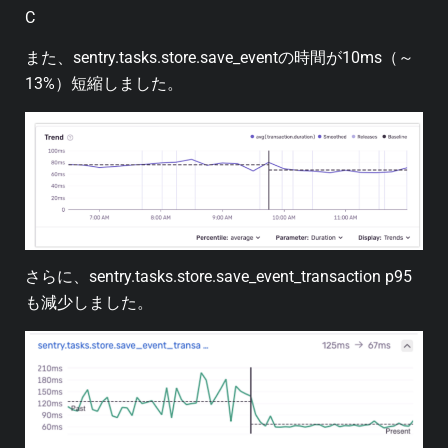
C
また、sentry.tasks.store.save_eventの時間が10ms（～
13%）短縮しました。
さらに、sentry.tasks.store.save_event_transaction p95
も減少しました。