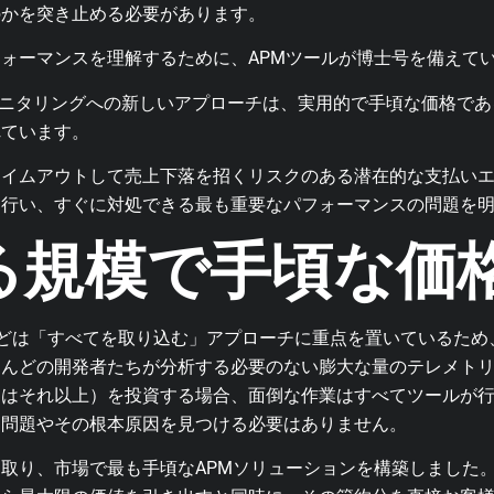
のかを突き止める必要があります。
ォーマンスを理解するために、APMツールが博士号を備えて
ョンモニタリングへの新しいアプローチは、実用的で手頃な価格で
れています。
イムアウトして売上下落を招くリスクのある潜在的な支払いエンド
を行い、すぐに対処できる最も重要なパフォーマンスの問題を
る規模で手頃な価
とんどは「すべてを取り込む」アプローチに重点を置いているた
とんどの開発者たちが分析する必要のない膨大な量のテレメト
たはそれ以上）を投資する場合、面倒な作業はすべてツールが
な問題やその根本原因を見つける必要はありません。
取り、市場で最も手頃なAPMソリューションを構築しました