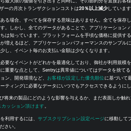
から最大限の価値を引き出すと同時に、その節約分を直接お客
ユーザーの月次トランザクションコストは
20％以上減少
しています
がある場合、すべてを保存する意味はありません。全てを保存
す。しかし、全てのデータがあることで、アプリケーション 
たちは知っています。プラットフォームを手頃な価格に提供す
タが増えるほど、アプリケーションパフォーマンスのサンプル
減少し、イベント毎のお支払い金額は少なくなります。
に必要なイベントがどれかを最適化しており、御社が利用規模
に重要な点として、Sentryは異常値についてはデータを捨て
お客様が設定した優先順位
ション、開発環境など、
に基づいて
ューティングに必要なデータにいつでもアクセスできるように
在および将来の製品にどのような影響を与えるか、まだ表面しか触
スカッション頂けます
。
サブスクリプション設定ページ
ルを利用するには、
に移動して
てください。