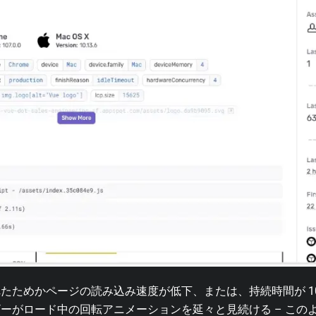
たためかページの読み込み速度が低下、または、持続時間が 100
ーがロード中の回転アニメーションを延々と見続ける – この