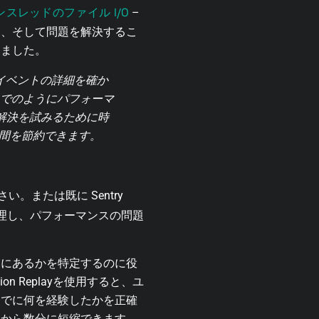
ンスレッドのファイル I/O
–
て、そして問題を解決するこ
りました。
でイベントの詳細を確か
までのようにパフォーマ
解決を試みるために時
時間を節約できます。
い。または既に Sentry
理し、パフォーマンスの問題
のどこにあるかを特定するのに役
n Replayを使用すると、ユ
までに何を経験したかを正確
日から数分に短縮できます。