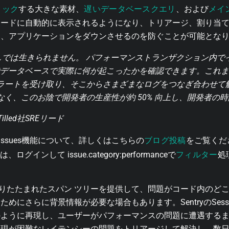
ロック
遅いデータベースクエリ
メイ
する大きな素材、
、および
ィードに自動的に表示されるようになり、トリアージ、割り当
り、アプリケーションをダウンさせるのを防ぐことが可能とな
yなしでは生きられません。 パフォーマンストランザクション内
トでデータベースで実際に何が起こったかを確認できます。これ
ラートを受け取り、そこからさまざまなログをつなぎ合わせて
く、このお陰で開発者の生産性が約 50% 向上し、開発者の
lled社SREリード
ブログ投稿
nce Issues機能について、詳しくはこちらの
をご覧くださ
フィルター
の場合は、ログインして
issue.category:performance
で
処
。
uesでは、折りたたまれたスパン ツリーを提供して、問題がコード内
にさらに背景情報が必要な場合もあります。SentryのSessio
のように再現し、ユーザーがパフォーマンスの問題に遭遇する
再現が困難なレイテンシーの問題をトリアージして解決し、数