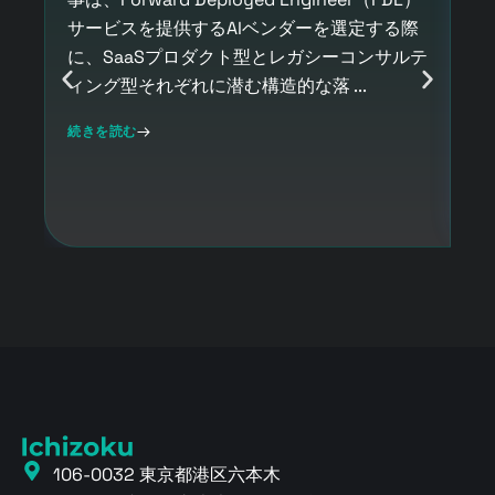
By
サービスを提供するAIベンダーを選定する際
事
に、SaaSプロダクト型とレガシーコンサルテ
急
ィング型それぞれに潜む構造的な落 ...
造
イ
続きを読む
R
続
106-0032 東京都港区六本木