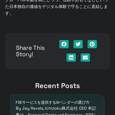
た日本独自の価値をデジタル体験で守ることに直結しま
す。
Share This
Story!
Recent Posts
FDEサービスを提供するAIベンダーの選び方
T
ロ
By Jay Revels, Ichizoku株式会社 CEO 本記
い
事は、Forward Deployed Engineer（FDE）