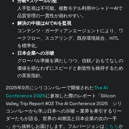
分断×スケールの壁
人手監視は不可能。複数モデル利用やシャドーAIで
品質管理の一貫性が崩れやすい。
解決の中核はAIでAIを監視
コンテンツ・ガーディアンエージェントにより、ワ
ークフロー、スコアリング、既存環境統合、HITL
を標準化。
日本企業への示唆
グローバル準拠を満たしつつ、信頼／おもてなしの
価値を損なわずにスピードと創造性を維持するため
の実装指針。
2025年9月にシリコンバレーで開催された
The AI
Conference 2025
に参加した際のレポート「Silicon
Valley Trip Report #03 The AI Conference 2025 シリ
コンバレーから学ぶ日本への示唆 – 業界を牽引するリー
ダーたちが語る、世界の AI潮流と日本企業の次の一手
-」から抜粋しお届けします。フルバージョンは
こちら
か