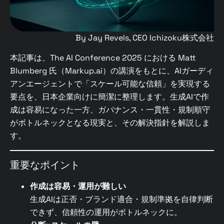
By Jay Revels, CEO Ichizoku株式会社
本記事は、The AI Conference 2025 における Matt
Blumberg 氏（Markup.ai）の講演をもとに、AIガーディ
アンエージェントで「スケール可能な信頼」を実現する
要点を、日本企業向けに簡潔に整理します。生成AIで作
成は容易になった一方、ガバナンス・一貫性・規制順守
がボトルネックとなる現実と、その解決指針を解説しま
す。
重要なポイント
作成は容易・運用が難しい
生成AIは正否・ブランド適合・規制準拠を自律判断
できず、信頼性の運用がボトルネックに。