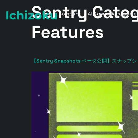
Sentry Cate
Company
AI Agent Developme
Features
【Sentry Snapshots ベータ公開】ス