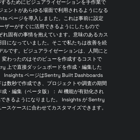
 KPI を追跡するためにビジュアライゼーションを手作業で
ジェントがあらゆる場面で利用されるようになる
hts ページを導入しました。これは事前に設定
ntry ユーザーがすぐに活用できるようにしたもので
ぞれ固有の事情を抱えています。意味のあるカス
羽目になっていました。そこで私たちは改善を続
デルです。ビジュアライゼーションは、人間にと
、変わったのはそのビューを作成するコストで
ry 上で直接ダッシュボードを作成・編集した
 ページはSentry Built Dashboards
ドは数秒で作成でき、プロジェクトや調査の期間
・編集（ベータ版）： AI 機能が有効化され
になりました。 Insights が Sentry
した。特定のユースケースに合わせてカスタマイズできます。