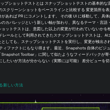
ップショットテストとは スナップショットテストの基本的な流
クリーンショットをベースラインと比較する 変更箇所を表示する S
あれば PR にコメントします。 その後 UI に移動して、
ルのカバレッジという新しい軸が加わり、異なるテーマ・言語
トテストは、意図した以上の変更が行われていないかを検証します。
ドレールとして利用されてきたスナップショットテストは、A
としても、スナップショットテストを実行し、変更が検出され
ティファクトにもなり得ます。最近、Snapshots 自体のビジュ
napshot Toolbar」に関して似たようなフィードバック
にしたいが方法が分からない（実際には可能） 差分ビューを
る新しい方法