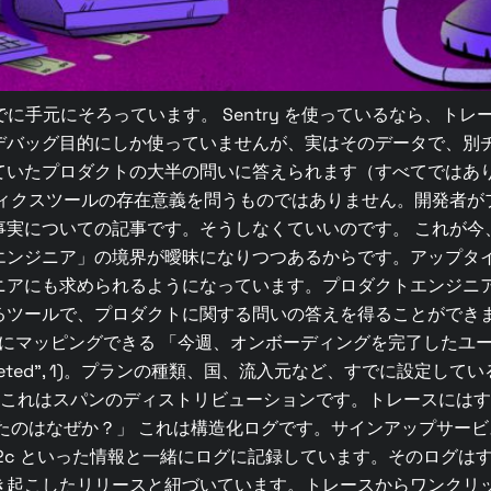
必要なものは、すでに手元にそろっています。 Sentry を使っている
デバッグ目的にしか使っていませんが、実はそのデータで、別
ていたプロダクトの大半の問いに答えられます（すべてではあ
ティクスツールの存在意義を問うものではありません。開発者が
事実についての記事です。そうしなくていいのです。 これが今
エンジニア」の境界が曖昧になりつつあるからです。アップタ
ニアにも求められるようになっています。プロダクトエンジニ
るツールで、プロダクトに関する問いの答えを得ることができ
にマッピングできる 「今週、オンボーディングを完了したユー
ing.completed”, 1)。プランの種類、国、流入元など、すでに
？」 これはスパンのディストリビューションです。トレースに
ぜか？」 これは構造化ログです。サインアップサービスは signup
loy_sha: a3f9b2c といった情報と一緒にログに記録しています
こしたリリースと紐づいています。トレースからワンクリックで I