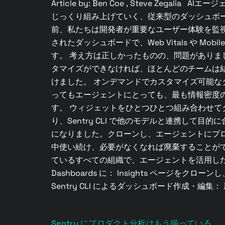
Article by: Ben Coe , Steve 
じっくり組み上げていく、従来型のダッシュボ
前、私たちは開発者が重要なユーザー体験を監視し
されたダッシュボードで、Web Vitals や Mo
す。 考え方は正しかったものの、問題があり
タマイズができなければ、ほとんどのチームは
けました。 オンデマンドでカスタマイズ可能
ってもエージェントにとっても、最も情報密度
す。 ウィジェットをひとつひとつ組み合わせてダ
り、Sentry CLI で他のモデルと連携して目的に合
になりました。クローンし、エージェントにプ
中使い続け、必要がなくなれば廃棄することがで
ているすべての組織で、エージェントを活用したチャッ
Dashboards に： Insights ページを
Sentry CLI によるダッシュボード作成・編集： 新
Sentry にプロダクト分析はもう揃っている