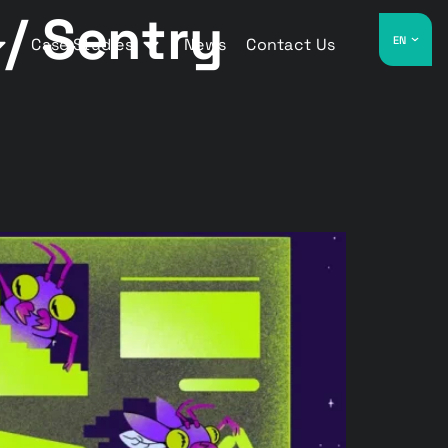
/ Sentry
EN
Case Studies
News
Contact Us