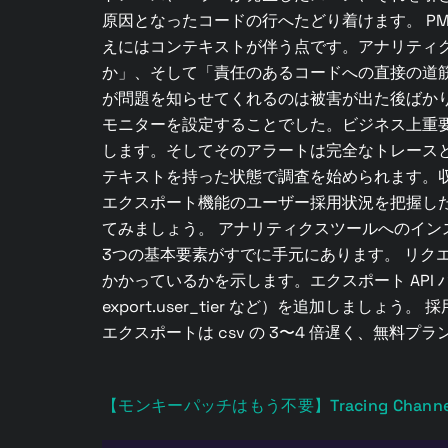
原因となったコードの行へたどり着けます。 P
えにはコンテキストが伴う点です。アナリティ
か」、そして「責任のあるコードへの直接の道
が問題を知らせてくれるのは被害が出た後ばか
モニターを設定することでした。ビジネス上重
します。そしてそのアラートは完全なトレース
テキストを持った状態で調査を始められます。
エクスポート機能のユーザー採用状況を把握し
てみましょう。 アナリティクスツールへのイ
3つの基本要素がすでに手元にあります。 リク
かかっているかを示します。エクスポート AP
export.user_tier など）を追加しま
エクスポートは csv の 3〜4 倍遅く、無料プランの x
【モンキーパッチはもう不要】Tracing Cha