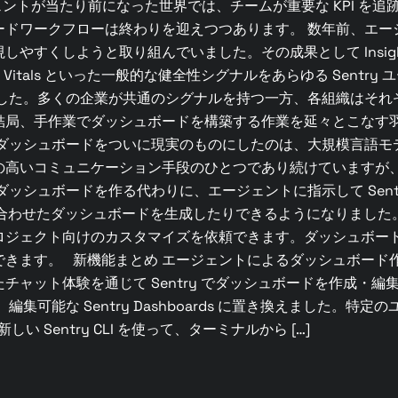
Zegalia AIエージェントが当たり前になった世界では、チームが重要な
ードワークフローは終わりを迎えつつあります。 数年前、エー
やすくしようと取り組んでいました。その成果として Insig
bile Vitals といった一般的な健全性シグナルをあらゆる Se
ました。多くの企業が共通のシグナルを持つ一方、各組織はそれ
結局、手作業でダッシュボードを構築する作業を延々とこなす
なダッシュボードをついに現実のものにしたのは、大規模言語モ
の高いコミュニケーション手段のひとつであり続けていますが
ッシュボードを作る代わりに、エージェントに指示して Sent
わせたダッシュボードを生成したりできるようになりました。 Insights
ロジェクト向けのカスタマイズを依頼できます。ダッシュボー
きます。 新機能まとめ エージェントによるダッシュボード作成
ト体験を通じて Sentry でダッシュボードを作成・編集できるよう
クローンし、編集可能な Sentry Dashboards に置き換えま
しい Sentry CLI を使って、ターミナルから […]