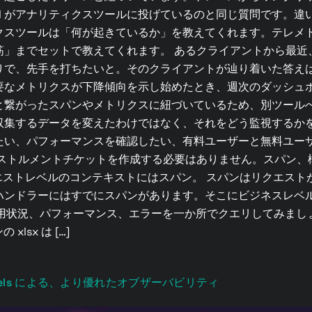
M がアナリティクスツールに投げているのと同じ質問です。違
クスツールは「何が起きているか」を教えてくれます。テレメ
筋」までセットで教えてくれます。 あるクライアントから最近
りで、先手を打ちたいと。そのクライアントが辿り着いた答え
要なメトリクスが下降傾向を示し始めたとき、週次のダッシュ
と繋がったスパンやメトリクスに紐づいているため、別ツール
収集するデータを変えたわけではなく、それをどう監視するかを
たい、パフォーマンスを確認したい、有料ユーザーと無料ユー
ンストルメントチケットを作成する必要はありません。スパン、
エストレベルのコンテキストにはスパン。 スパンはリクエス
I ハンドラーにはすでにスパンがあります。そこにビジネスレ
しょう。 採用状況、パフォーマンス、エラーを一か所でクエリしてみま
lsx は […]
nnels による、より優れたオブザーバビリティ