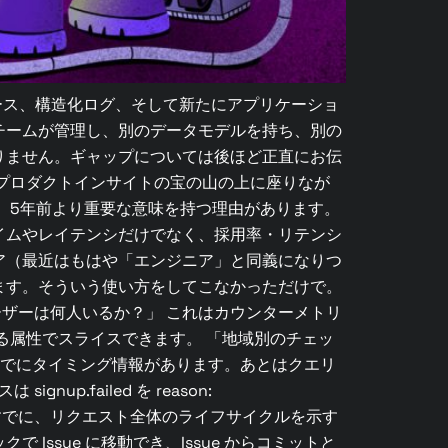
なら、トレース、構造化ログ、そして新たにアプリケーショ
チームが管理し、別のデータモデルを持ち、別の
りません。ギャップについては後ほど正直にお伝
プロダクトインサイトの宝の山の上に座りなが
、5年前より重要な意味を持つ理由があります。
イムやレイテンシだけでなく、採用率・リテンシ
ア（最近はもはや「エンジニア」と同義になりつ
ます。そういう使い方をしてこなかっただけで。
ザーは何人いるか？」 これはカウンターメトリ
設定している属性でスライスできます。 「地域別のチェッ
はすでにタイミング情報があります。あとはクエリ
.failed を reason:
。そのログはすでに、リクエスト全体のライフサイクルを示す
ssue に移動でき、Issue からコミットと