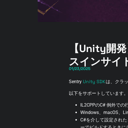
【Unity開
スインサイ
01/23/2025
Unity SDK
Sentry
は、クラ
以下をサポートしています
IL2CPPのC# 例
Windows、macOS
C#を介して設定され
ーでビルドするときに