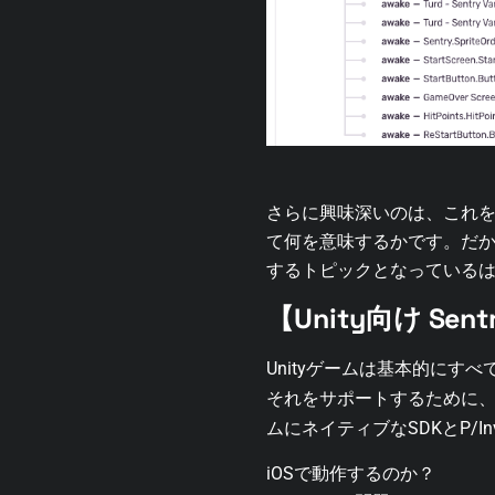
さらに興味深いのは、これ
て何を意味するかです。
だ
するトピックとなっている
【Unity向け S
Unityゲームは基本的にす
それをサポートするために
ムにネイティブなSDKとP/I
iOSで動作するのか？