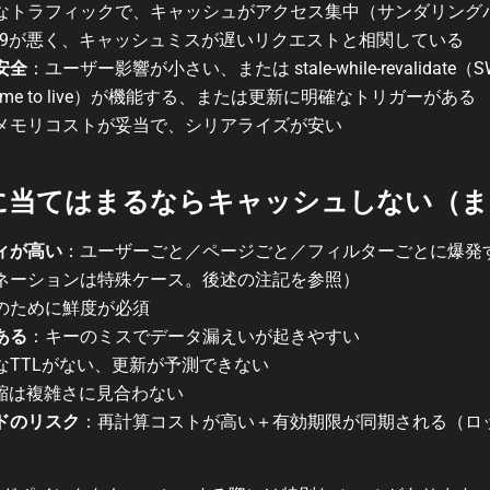
なトラフィックで、キャッシュがアクセス集中（サンダリング
/P99が悪く、キャッシュミスが遅いリクエストと相関している
安全
：ユーザー影響が小さい、または stale-while-revalidate
time to live）が機能する、または更新に明確なトリガーがある
メモリコストが妥当で、シリアライズが安い
に当てはまるならキャッシュしない（ま
ィが高い
：ユーザーごと／ページごと／フィルターごとに爆発す
ネーションは特殊ケース。後述の注記を参照）
のために鮮度が必須
ある
：キーのミスでデータ漏えいが起きやすい
なTTLがない、更新が予測できない
短縮は複雑さに見合わない
ドのリスク
：再計算コストが高い＋有効期限が同期される（ロ