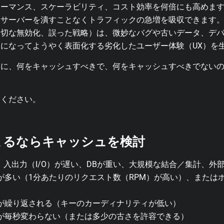
ォーマンス、スケーラビリティ、コスト効率を何倍にも高めま
ンサーバーを潰すことなくトラフィックの急増を吸収できます
適切な無効化、誤った戦略）は、微妙なバグや古いデータ、デ
になってようやく表面化する劣化したユーザー体験（UX）を
前に、何をキャッシュすべきで、何をキャッシュすべきでない
覧ください。
まるならキャッシュを検討
、入出力（I/O）が遅い、DBが重い、大規模な結合／集計、外部A
が多い（1分あたりのリクエスト数（RPM）が高い）、または
が繰り返される（キーのカーディナリティが低い）
が毎秒変わらない（または多少の古さを許容できる）