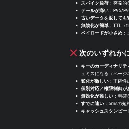
スパイク負荷
：突発的
テールが痛い
：P95
古いデータを返しても
無効化が簡単
：TTL（
ペイロードが小さめ
：
次のいずれか
キーのカーディナリテ
ュミスになる（ページ
変化が激しい
：正確性
個別対応／権限制御が
無効化が難しい
：明確
すでに速い
：5msの
キャッシュスタンピー