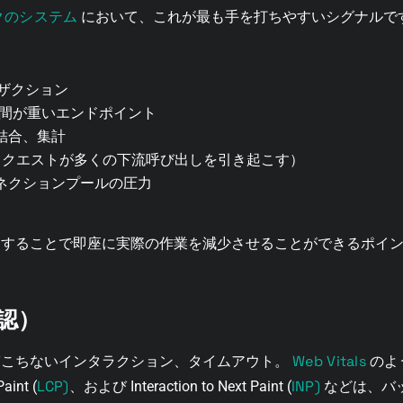
クのシステム
において、これが最も手を打ちやすいシグナルで
ンザクション
時間が重いエンドポイント
結合、集計
リクエストが多くの下流呼び出しを引き起こす）
ネクションプールの圧力
用することで即座に実際の作業を減少させることができるポイ
認）
Web Vitals
ぎこちないインタラクション、タイムアウト。
のような
LCP)
INP)
aint (
、および Interaction to Next Paint (
などは、バ