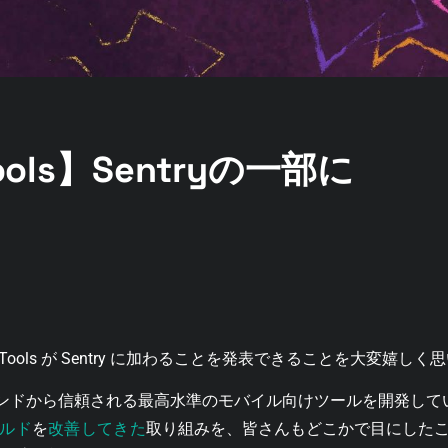
Tools】Sentryの一部に
ge Tools が Sentry に加わることを発表できることを大変嬉し
要ブランドから信頼される最高水準のモバイル向けツールを開発し
ルド
改善
してきた
を
取り組みを、皆さんもどこかで目にした