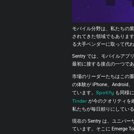
モバイル分野は、私たちの
されてきた領域でもありま
る大手ベンダーに取って代
Sentry では、モバイ
最初に接する接点の一つで
市場のリーダーたちはこの
の体験が iPhone、An
Spotify
ています。
も同様に
Tinder
が今のクオリティを
私たちが毎日頼りにしてい
現在の Sentry は、ユ
ています。そこに Emerg