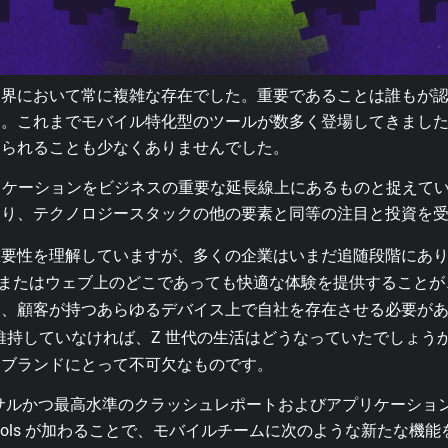
業界において常に複雑な存在でした。重要であることは誰もが
す。これまでモバイル特化型のツールが数多く登場してきまし
わられることも少なくありませんでした。
ルアプリケーションをビジネスの重要な延長線上にあるものと捉え
あり、テクノロジースタックの他の要素と同等の注目と投資を
重要性を理解していますが、多くの企業はいまだ追随段階にあ
droid、またはウェブ上のどこであっても快適な体験を提供するこ
、顧客が持つあらゆるデバイス上で自社を存在させる必要が
維持していなければ、Z 世代の生活はどうなっていたでしょう
るブランドにとって不可欠なものです。
ニバーサルかつ最高水準のクラッシュレポートおよびアプリケーシ
e Tools が加わることで、モバイルチームに次のような新たな機