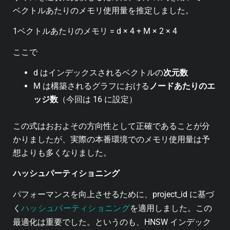
ベクトルあたりのメモリ使用量を推定しました。
1ベクトルあたりのメモリ = d × 4 + M × 2 × 4
ここで
d
はインデックスされるベクトルの
次元数
M
は構築されるグラフにおける
ノードあたりのエ
ッジ数
（今回は 16 に設定）
この式はおおよその方向性として正確であることが分
かりましたが、実際の本番環境でのメモリ使用量は予
想よりも多くなりました。
ハッシュパーティショニング
パフォーマンスを向上させるために、
project_id
に基づ
ハッシュパーティショニング
く
を適用しました。この
最適化は重要でした。というのも、HNSW インデック