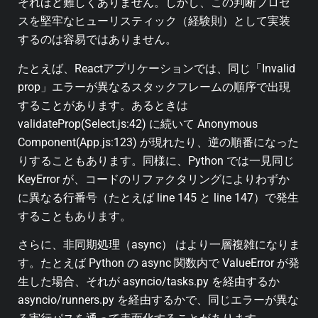
それほど難しくありません。しかし、この判断プロセ
スを堅牢なヒューリスティック（経験則）として実装
するのは容易ではありません。
たとえば、Reactアプリケーションでは、同じ「Invalid
prop」エラーが異なるスタックフレームの順序で出現
することがあります
。
あるときは
validateProp(Select.js:42)
に続いて
Anonymous
Component(App.js:123)
が現れたり、逆の順番になった
りすることもあります。同様に、Python では一見同じ
KeyError
が、コードのリファクタリングによりわずか
に異なる行番号（たとえば line 145 と line 147）で
発生
することもあります。
さらに、非同期処理（async） はより一層複雑になりま
す。
たとえば Python の async 関数内で
ValueError
が発
生した場合、それが
asyncio/tasks.py
を経由するか
asyncio/runners.py
を経由するかで、同じエラーが異な