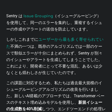
Issue Grouping
Sentry は
（イシューグルーピング）
を使用して、同一のエラーを集約し、重複するイシュ
ーの作成やアラートの送信を防止しています。
ユーザーから最も多く寄せられてい
しかしこれまでに
た
不満の一つは、既存のアルゴリズムでは一部のケー
スで類似エラーが十分にまとめられず、Sentry が別々
のイシューやアラートを生成してしまうことでした。
これにより、開発者にとって不要な混乱、あるいは少
なくとも煩わしさが生じていたのです。
この課題に対応するため、私たちは過去最大規模のイ
シューグルーピングアルゴリズムの改良を行いまし
た。新しいAI搭載のアプローチでは、Transformer ベー
スのテキスト埋め込みモデルを使用し、
新規イシュー
の生成数を40%削減
しつつ、エンドツーエンドの処理レ