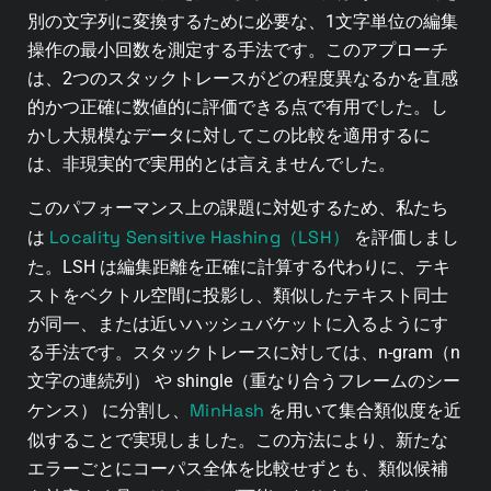
別の文字列に変換するために必要な、1文字単位の編集
操作の最小回数を測定する手法です。このアプローチ
は、2つのスタックトレースがどの程度異なるかを直感
的かつ正確に数値的に評価できる点で有用でした。し
かし大規模なデータに対してこの比較を適用するに
は、非現実的で実用的とは言えませんでした。
このパフォーマンス上の課題に対処するため、私たち
Locality Sensitive Hashing（LSH）
は
を評価しまし
た。LSH は編集距離を正確に計算する代わりに、テキ
ストをベクトル空間に投影し、類似したテキスト同士
が同一、または近いハッシュバケットに入るようにす
る手法です。スタックトレースに対しては、n-gram（n
文字の連続列） や shingle（重なり合うフレームのシー
MinHash
ケンス） に分割し、
を用いて集合類似度を近
似することで実現しました。この方法により、新たな
エラーごとにコーパス全体を比較せずとも、類似候補