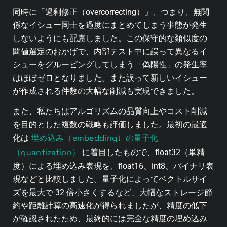
同時に「過剰修正（overcorrecting）」、つまり、無関
係なイシュー同士を過度にまとめてしまう事態が発生
しないようにも配慮しました。この保守的な類似度の
閾値選定のおかげで、内部テスト中に誤って異なるイ
シューをグルーピングしてしまう「偽陽性」の発生率
はほぼゼロとなりました。また誤って新しいイシュー
が作成される件数の大幅な削減も実現できました。
また、私たちはアルゴリズムの品質向上やコスト削減
を目的とした複数の戦略も評価しました。最初の最適
埋め込み（embedding）の量子化
化は
（quantization）
に着目したもので、float32（単精
度）による埋め込み表現を、float16、int8、バイナリ表
現などと比較しました。量子化によってベクトルサイ
ズを最大で 32 倍小さくするなど、大幅なストレージ節
約や距離計算の高速化が得られましたが、精度の低下
が確認されたため、最終的には完全な精度の埋め込み