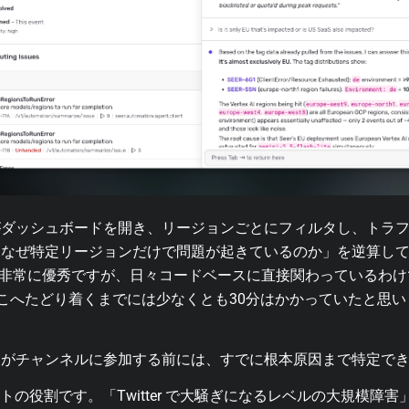
がダッシュボードを開き、リージョンごとにフィルタし、トラ
「なぜ特定リージョンだけで問題が起きているのか」を逆算し
ie は非常に優秀ですが、日々コードベースに直接関わっている
こへたどり着くまでには少なくとも30分はかかっていたと思い
アがチャンネルに参加する前には、すでに根本原因まで特定で
ントの役割です。「Twitter で大騒ぎになるレベルの大規模障