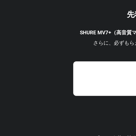
先
SHURE MV7+（高音
さらに、必ずもら
Sentryを使ったこと
ためのTipsや導入事
者全員プレゼントもある