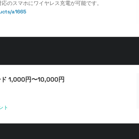
2対応のスマホにワイヤレス充電が可能です。
ucts/a1665
 1,000円〜10,000円
に1000円〜10,000円のギフトカードをランダムでプレ
を投稿してXで返信をするだけで参加完了です。DMでお
ント
をフォローしてお待ちください。