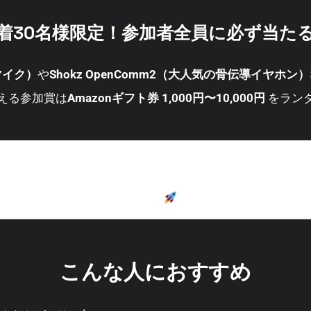
着30名様限定！参加者全員に必ず当た
質マイク）
や
Shokz OpenComm2（大人気の骨伝導イヤホン）
える参加賞は
Amazonギフト券 1,000円〜10,000円
をラン
がある方はもちろん、使ったことがない方にもチャンス！「Sen
例、活用方法を共有しましょう！」という企画！抽選でのプレ
のでぜひ気軽にご参加ください
こんな人におすすめ