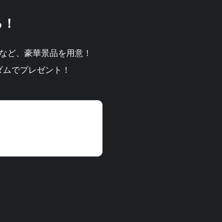
る！
など、豪華景品を用意！
ダムでプレゼント！
tryをもっと便利に使う
ゼントだけでなく、参加