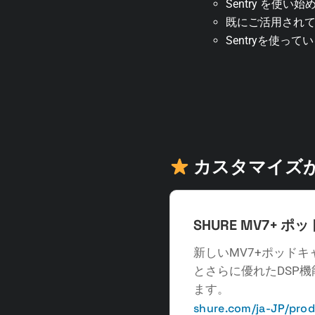
Sentry を使
既にご活用され
Sentryを使
カスタマイズが
SHURE MV7+
新しいMV7+ポッド
とさらに優れたDSP
ます。
shure.com/ja-JP/pro