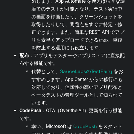
めします。App Automate を使えば様々な環
境でのテストが可能となり、テスト実行中
の画面を録画したり、クリーンショットを
取得したりして、問題点をすぐに特定・修
正できます。また、簡単なREST API でアプ
リを素早くアップロードできるため、重複
を防止する運用にも役立ちます。
配布
：アプリをテスターやアプリストアに直接配
布する機能です。
SauceLabsのTestFairy
代替として、
をお
すすめします。App Center からの移行にも
対応しており、信頼性の高いアプリ配布と
ベータテストの管理ツールとして知られて
います。
CodePush
：OTA（Over-the-Air）更新を行う機能
です。
CodePush
幸い、Microsoft は
をスタンド