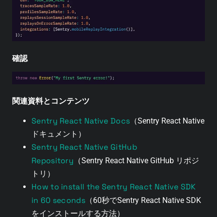
確認
関連資料とコンテンツ
Sentry React Native Docs
（Sentry React Native
ドキュメント）
Sentry React Native GitHub
Repository
（Sentry React Native GitHub リポジ
トリ）
How to install the Sentry React Native SDK
in 60 seconds
（60秒でSentry React Native SDK
をインストールする方法）