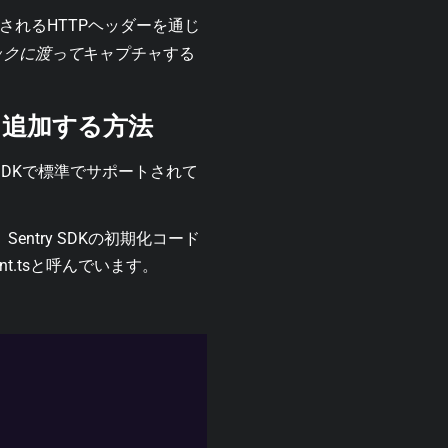
れるHTTPヘッダーを通じ
ックに渡って
キャプチャする
を追加する方法
on SDKで標準でサポートされて
entry SDKの初期化コード
nt.ts
と呼
んでいます。