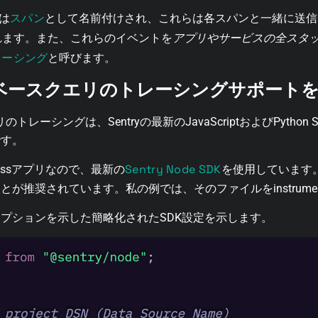
スパン
トは
として名前付けされ、これらは各スパンと一緒に送信さ
れます。また、これらのイベントを
アプリやサービスの全スタ
レーシング
と呼びます。
ータベースクエリのトレーシングサポート
のトレーシングは、Sentryの最新のJavaScriptおよびPyth
です。
Sentry Node SDK
ressアプリなので、最新の
を使用しています。S
ことが推奨されています。私の例では、そのファイルを
instrume
プションを示した簡略化されたSDK設定を示します。