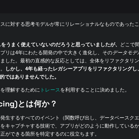
ースに対する思考モデルが常にリレーショナルなものであった
QLをうまく使えていないのだろうと思っていましたが、
どこで
プリは4年にわたる開発の中で大きく進化し、その
データモデ
ました。最初の直感的な反応としては、全体をリファクタリン
た。
しかし、4年も経ったレガシーアプリをリファクタリングし、
実的ではありませんでした。
トレース
法を理解するために
を利用することに決めました。
cing)とは何か？
で発生するすべてのイベント（関数呼び出し、データベースク
）をキャプチャする技術で、アプリがどのように動作している
修正ができる箇所を特定するのに役立ちます。