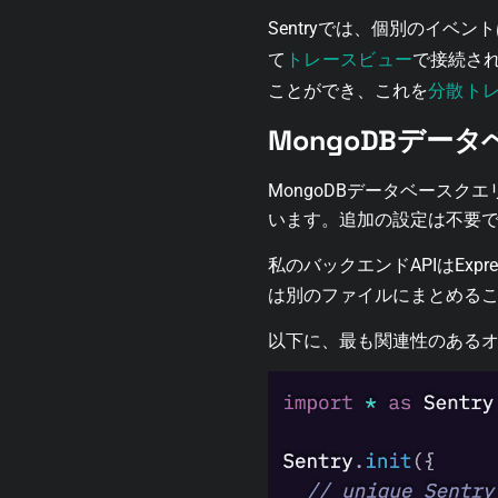
Sentryでは、個別のイベン
トレースビュー
て
で接続さ
分散ト
ことができ、これを
MongoDBデ
MongoDBデータベースクエリ
います。追加の設定は不要
私のバックエンドAPIはExp
は別のファイルにまとめる
以下に、最も関連性のあるオ