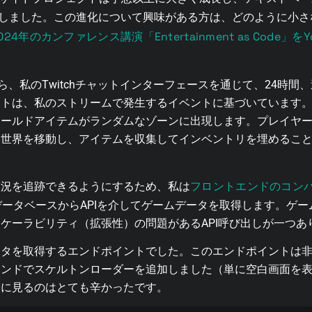
しました。この進化について興味がある方は、どのように小さなT
024年のカンファレンス講演「Entertainment as Code」
24年4月から、私のTwitchチャットインターフェースを通じて、24
ントは、私のストリームで発生するイベントに基づいています
ールドアイテムがランダムなゾーンに出現します。プレイヤーの目
て世界を移動し、アイテムを収集してインベントリを埋めるこ
フロントエンドのコン
状況を追跡できるようにするため、私は
LデータベースからAPIを介してゲームデータを取得します。ゲ
ケーラビリティ（拡張性）の問題があるAPI呼び出しが一つあ
ータを取得するエンドポイントでした。このエンドポイントは
エンドでスケルトンローダーを追加しました（単に空白画面を
際に見るのはとても辛かったです。