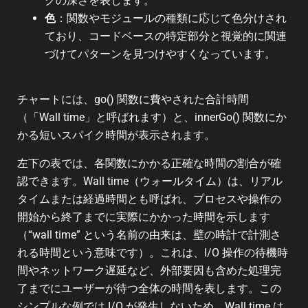
クの深さを表します。
色
：関数やモジュールの種類に応じて色分けされ
ており、コードベースの特定部分と視覚的に関連
づけてパターンを見つけやすくなっています。
チャートには、go() 関数に費やされた合計時間
（「Wall time」と呼ばれます）と、innerGo() 関数にか
かる短いスパイク時間が表示されます。
左下の表では、各関数にかかる正確な時間の割合が確
認できます。Wall time（ウォールタイム）は、リアル
タイムまたは経過時間とも呼ばれ、プロセスや操作の
開始から終了までに実際にかかった時間を示します
（“wall time” という名前の由来は、壁の時計で計測さ
れる時間という意味です）。これは、I/O 操作の待機時
間やネットワーク遅延など、外部要因も含めた処理完
了までにユーザーが待つ全体の時間を表します。この
シンプルな例では I/O が発生しないため、Wall time は