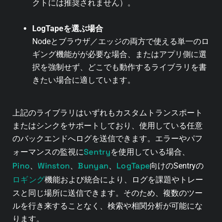
クトには推奨されません）。
LogTapeを選ぶ場合
Nodeとブラウザ／エッジの両方で使える単一のロ
ギング機能がが必要な場合、またはアプリ側に選
択を強制せず、どこでも動作するライブラリを書
きたい場合に適しています。
上記のライブラリはいずれもカスタムトランスポート
またはシンクをサポートしており、使用している任意
のバックエンドへログを送信できます。エラーやパフ
Sentry
ォーマンスの監視に
を使用している場合、
Pino
Winston
Bunyan
LogTape
、
、
、
向けのSentryの
ロギング
機能および統合により、ログを課題やトレー
スと同じ場所に送信できます。そのため、複数のツー
ルを行き来することなく、検索や相関分析が可能にな
ります。