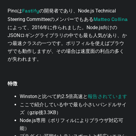
Fastify
Pinoは
の開発者であり、Node.js Technical
Matteo Collina
Steering Committeeのメンバーでもある
によって、2016年に作られました。Node.js向けの
JSONロギングライブラリの中でも最も人気があり、か
つ最速クラスの一つです。ポリフィルを使えばブラウ
ザでも動作しますが、その場合は速度面の利点の多く
が失われます。
特徴
報告されています
Winstonと比べて約2.5倍高速と
ここで紹介している中で最も小さいバンドルサイ
ズ（gzip後3.3KB）
Node.js専用（ポリフィルによりブラウザ対応可
能）