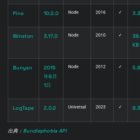
Node
2016
✓
Pino
10.2.0
3.
Node
2010
✓
Winston
3.17.0
38
KB
Node
2012
✓
Bunyan
2015
5.
年8月
1日
Universal
2023
✓
LogTape
2.0.2
8.
Bundlephobia API
出典：