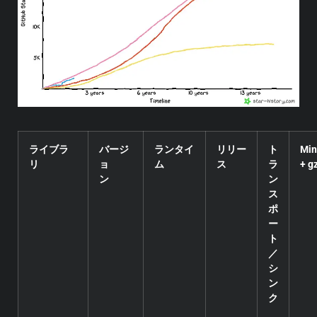
ライブラ
バージ
ランタイ
リリー
ト
Min
リ
ョ
ム
ス
ラ
+ g
ン
ン
ス
ポ
ー
ト
／
シ
ン
ク