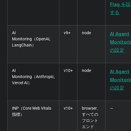
Flag を
する
AI
v9+
node
AI Agent
Monitoring（OpenAI,
Monitori
LangChain）
の設定
AI
v10+
node
AI Agent
Monitoring（Anthropic,
Monitori
Vercel AI）
の設定
INP（Core Web Vitals
v10+
browser、
—
指標）
すべての
フロント
エンド