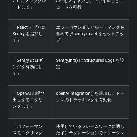
v10 にアップグレ
API をスキャンし、ファイルごとに
ードして」
コードを移行
「React アプリに
エラーバウンダリとルーティングを
Sentry を追加し
含めて @sentry/react をセットアッ
て」
プ
「Sentry のロギ
Sentry.init() に Structured Logs を設
ングを有効にし
定
て」
「OpenAI の呼び
openAIIntegration() を追加し、トー
出しをモニタリ
クンのトラッキングを有効化
ングして」
「パフォーマン
使用しているフレームワークに適し
スモニタリング
たインテグレーションでトレーシン