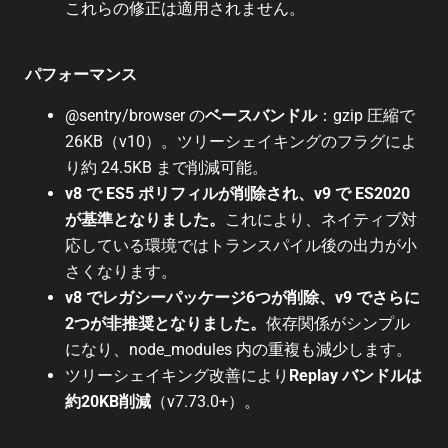
これらの修正は適用されません。
パフォーマンス
@sentry/browser の
ベースバンドル
：gzip 圧縮で
26KB（v10）。ツリーシェイキングのフラグによ
り約 24.5KB まで削減可能。
v8 で ES5 ポリフィルが削除され、v9 で ES2020
が基準となりました。
これにより、ネイティブ対
応している環境ではトランスパイル後の出力が小
さくなります。
v8 でレガシーパッケージ6つが削除、v9 でさらに
2つが非推奨となりました。
依存関係がシンプル
になり、node_modules 内の重複も減少します。
ツリーシェイキング改善により
Replay バンドルは
約20KB削減
（v7.73.0+）。