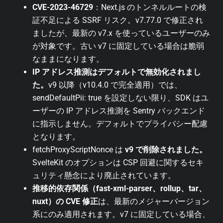
CVE-2023-46729
：Next.js のトンネルルートの検
証不足による SSRF リスク。v7.77.0 で修正され
ましたが、最新の v7.x を使っているユーザーのみ
が対象です。古い v7 に固定している場合は脆弱
なままになります。
IP アドレス推測はデフォルトで無効化されまし
た。
v9 以降（v10.4.0 で完全適用）では、
sendDefaultPii: true を設定しない限り、SDK はユ
ーザーの IP アドレス推測を Sentry バックエンド
に指示しません。デフォルトでプライバシー配慮
となります。
fetchProxyScriptNonce は
v9 で削除されました。
SvelteKit のオプションは CSP 回避に関するセキ
ュリティ懸念により廃止されています。
推移的依存関係（fast-xml-parser、rollup、tar、
nuxt）の CVE 修正
は、最新のメジャーバージョン
系にのみ適用されます。v7 に固定している場合、