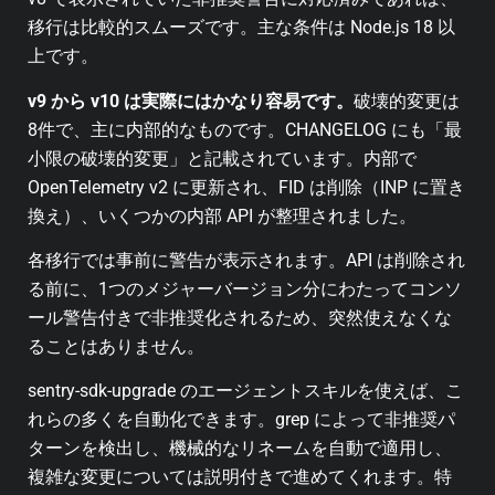
移行は比較的スムーズです。主な条件は Node.js 18 以
上です。
v9 から v10 は実際にはかなり容易です。
破壊的変更は
8件で、主に内部的なものです。CHANGELOG にも「最
小限の破壊的変更」と記載されています。内部で
OpenTelemetry v2 に更新され、FID は削除（INP に置き
換え）、いくつかの内部 API が整理されました。
各移行では事前に警告が表示されます。API は削除され
る前に、1つのメジャーバージョン分にわたってコンソ
ール警告付きで非推奨化されるため、突然使えなくな
ることはありません。
sentry-sdk-upgrade のエージェントスキルを使えば、こ
れらの多くを自動化できます。grep によって非推奨パ
ターンを検出し、機械的なリネームを自動で適用し、
複雑な変更については説明付きで進めてくれます。特