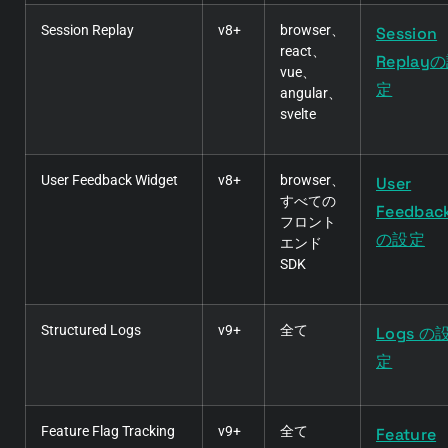
Session Replay
v8+
browser、
Session
react、
Replay
vue、
定
angular、
svelte
User Feedback Widget
v8+
browser、
User
すべての
Feedbac
フロント
の設定
エンド
SDK
Structured Logs
v9+
全て
Logs の
定
Feature Flag Tracking
v9+
全て
Feature