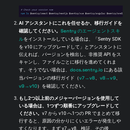
AI アシスタントにこれを任せるか、移行ガイドを
Sentry のエージェントスキ
確認してください。
ル
をインストールしている場合は、「Sentry SDK
を v10 にアップグレードして」とアシスタントに
伝えれば、バージョンを検出し、非推奨 API をス
キャンし、ファイルごとに移行を進めてくれま
docs.sentry.io
す。そうでない場合は、
にある該
v7→v8
v8→v9
当バージョンの移行ガイド（
、
、
v9→v10
）を確認してください。
もし2つ以上前のメジャーバージョンを使用して
いる場合は、1つずつ順番にアップグレードして
ください。
v7 から v10 へ1つの PR でまとめて移
行すると、原因の分かりにくいエラーが発生しや
すくなります。まず v7→v8、検証、その後