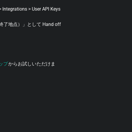
grations > User API Keys
 point（終了地点）」として Hand off
ップ
からお試しいただけま