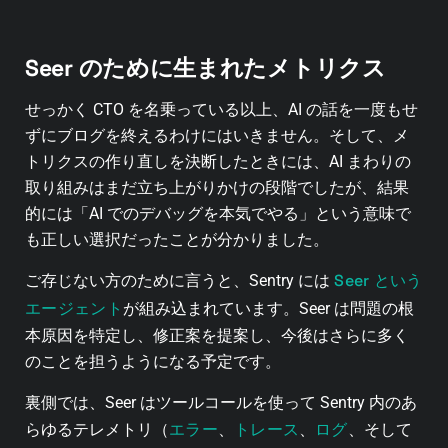
Seer のために生まれたメトリクス
せっかく CTO を名乗っている以上、AI の話を一度もせ
ずにブログを終えるわけにはいきません。そして、メ
トリクスの作り直しを決断したときには、AI まわりの
取り組みはまだ立ち上がりかけの段階でしたが、結果
的には「AI でのデバッグを本気でやる」という意味で
も正しい選択だったことが分かりました。
Seer という
ご存じない方のために言うと、Sentry には
エージェント
が組み込まれています。Seer は問題の根
本原因を特定し、修正案を提案し、今後はさらに多く
のことを担うようになる予定です。
裏側では、Seer はツールコールを使って Sentry 内のあ
エラー
トレース
ログ
らゆるテレメトリ（
、
、
、そして