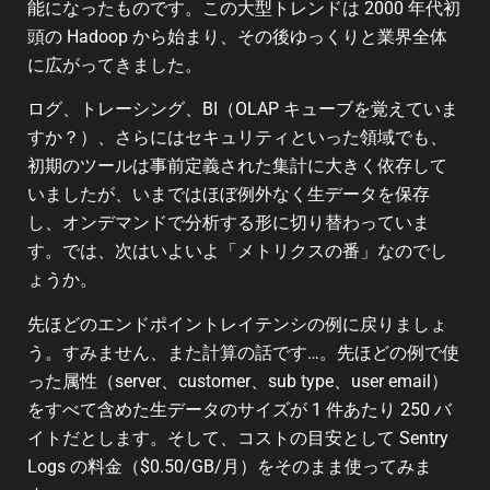
能になったものです。この大型トレンドは 2000 年代初
頭の Hadoop から始まり、その後ゆっくりと業界全体
に広がってきました。
ログ、トレーシング、BI（OLAP キューブを覚えていま
すか？）、さらにはセキュリティといった領域でも、
初期のツールは事前定義された集計に大きく依存して
いましたが、いまではほぼ例外なく生データを保存
し、オンデマンドで分析する形に切り替わっていま
す。では、次はいよいよ「メトリクスの番」なのでし
ょうか。
先ほどのエンドポイントレイテンシの例に戻りましょ
う。すみません、また計算の話です…。先ほどの例で使
った属性（server、customer、sub type、user email）
をすべて含めた生データのサイズが 1 件あたり 250 バ
イトだとします。そして、コストの目安として Sentry
Logs の料金（$0.50/GB/月）をそのまま使ってみま