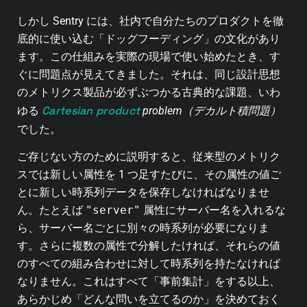
しかし Sentry には、社内で自分たちのプロダクトを徹
底的に使い込む「ドッグフーディング」の文化があり
ます。この仕組みを実際の現場で使い始めたとき、す
ぐに問題点が見えてきました。それは、同じ設計思想
のメトリクス製品が必ずぶつかる古典的な課題、いわ
Cartesian product
ゆる
problem（デカルト積問題）
でした。
ご存じない方のために説明すると、従来型のメトリク
スでは新しい属性を 1 つ足すたびに、その属性の値ご
とに新しい時系列データを保存しなければなりませ
ん。たとえば
"server"
属性にサーバー名を入れるな
ら、サーバー名ごとに別々の時系列が必要になりま
す。さらに複数の属性で分解したければ、それらの値
のすべての組み合わせに対して時系列を持たなければ
なりません。これはすべて「事前集計」をする以上、
あらかじめ「どんな問いを立てるのか」を決めておく