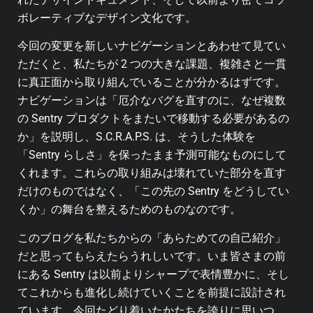
ボレーティブなデザイン文化です。
今回の変更を新しいナビゲーションとあわせて見てい
ただくと、私たちが 2 つの大きな課題、複雑さと一貫
に真正面から取り組んでいることが分かるはずです。
ナビゲーションは「厄介なバグを直すのに、なぜ複数
の Sentry プロダクトをまたいで移動する必要があるの
か」を説明し、S.C.R.A.P.S. は、そうした体験を
「Sentry らしさ」を保ったまま予測可能なものにして
くれます。これらの取り組みは壊れていた部分を直す
だけのものではなく、「この先の Sentry をどうしてい
くか」の舞台を整えるためのものなのです。
このブログを私たちからの「あらためての自己紹介」
だと思ってもらえたらうれしいです。いま皆さまの前
にある Sentry は以前よりシャープで表情豊かに、そし
てこれからも進化し続けていくことを前提に設計され
ています。今回たどり着いたかたちを誇りに思いつ