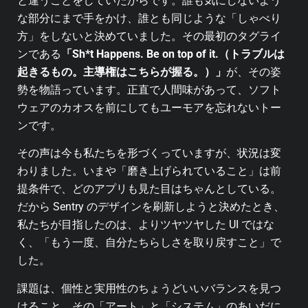
と違うことをしていたからです。誰も気にしないよう
な部分にまで手をかけ、誰とも同じような「しゃべり
方」をしないと決めていました。その最初のタグライ
ンである
「Sh*t Happens. Be on top of it.（トラブルは
起きるもの。主導権はこちらが握る。）」
が、その姿
勢を物語っています。正直で人間味があって、ソフト
ウェアのカオスを前にしてもユーモアを忘れないトー
ンです。
その声は今も私たちを形づくっていますが、状況は変
わりました。いまや「磨き上げられていること」は前
提条件で、どのアプリも見た目はちゃんとしている。
だから Sentry のデザインを刷新しようと決めたとき、
私たちが目指したのは、よりツヤツヤした UI ではな
く、「もう一度、自分たちらしさを取り戻すこと」で
した。
課題は、個性と実用性のちょうどいいバランスを見つ
けること。その「アート」と「システム」のあいだに