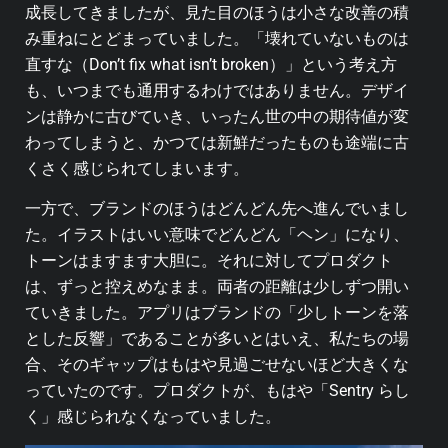
成長してきましたが、見た目のほうは小さな改善の積
み重ねにとどまっていました。「壊れていないものは
直すな（Don’t fix what isn’t broken）」という考え方
も、いつまでも通用するわけではありません。デザイ
ンは静かに古びていき、いったん世の中の期待値が変
わってしまうと、かつては新鮮だったものも途端に古
くさく感じられてしまいます。
一方で、ブランドのほうはどんどん先へ進んでいまし
た。イラストはいい意味でどんどん「ヘン」になり、
トーンはますます大胆に。それに対してプロダクト
は、ずっと控えめなまま。両者の距離は少しずつ開い
ていきました。アプリはブランドの「少しトーンを落
とした反響」であることが多いとはいえ、私たちの場
合、そのギャップはもはや見過ごせないほど大きくな
っていたのです。プロダクトが、もはや「Sentry らし
く」感じられなくなっていました。